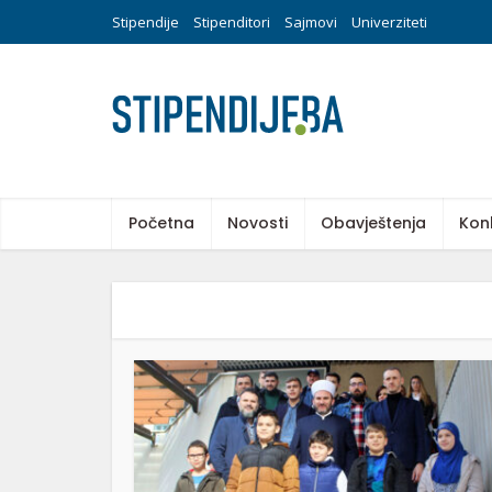
Stipendije
Stipenditori
Sajmovi
Univerziteti
Početna
Novosti
Obavještenja
Kon