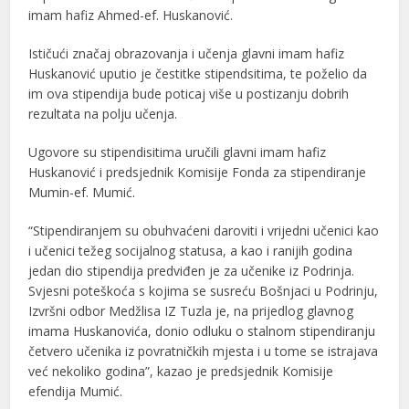
imam hafiz Ahmed-ef. Huskanović.
Ističući značaj obrazovanja i učenja glavni imam hafiz
Huskanović uputio je čestitke stipendsitima, te poželio da
im ova stipendija bude poticaj više u postizanju dobrih
rezultata na polju učenja.
Ugovore su stipendisitima uručili glavni imam hafiz
Huskanović i predsjednik Komisije Fonda za stipendiranje
Mumin-ef. Mumić.
“Stipendiranjem su obuhvaćeni daroviti i vrijedni učenici kao
i učenici težeg socijalnog statusa, a kao i ranijih godina
jedan dio stipendija predviđen je za učenike iz Podrinja.
Svjesni poteškoća s kojima se susreću Bošnjaci u Podrinju,
Izvršni odbor Medžlisa IZ Tuzla je, na prijedlog glavnog
imama Huskanovića, donio odluku o stalnom stipendiranju
četvero učenika iz povratničkih mjesta i u tome se istrajava
već nekoliko godina”, kazao je predsjednik Komisije
efendija Mumić.