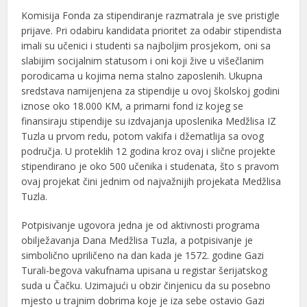
Komisija Fonda za stipendiranje razmatrala je sve pristigle
prijave. Pri odabiru kandidata prioritet za odabir stipendista
imali su učenici i studenti sa najboljim prosjekom, oni sa
slabijim socijalnim statusom i oni koji žive u višečlanim
porodicama u kojima nema stalno zaposlenih. Ukupna
sredstava namijenjena za stipendije u ovoj školskoj godini
iznose oko 18.000 KM, a primarni fond iz kojeg se
finansiraju stipendije su izdvajanja uposlenika Medžlisa IZ
Tuzla u prvom redu, potom vakifa i džematlija sa ovog
područja. U proteklih 12 godina kroz ovaj i slične projekte
stipendirano je oko 500 učenika i studenata, što s pravom
ovaj projekat čini jednim od najvažnijih projekata Medžlisa
Tuzla.
Potpisivanje ugovora jedna je od aktivnosti programa
obilježavanja Dana Medžlisa Tuzla, a potpisivanje je
simbolično upriličeno na dan kada je 1572. godine Gazi
Turali-begova vakufnama upisana u registar šerijatskog
suda u Čačku. Uzimajući u obzir činjenicu da su posebno
mjesto u trajnim dobrima koje je iza sebe ostavio Gazi