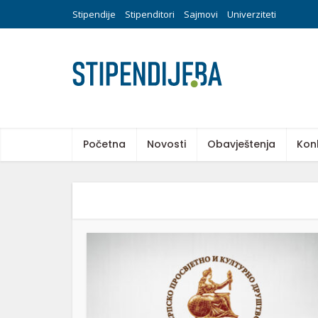
Stipendije
Stipenditori
Sajmovi
Univerziteti
Početna
Novosti
Obavještenja
Kon