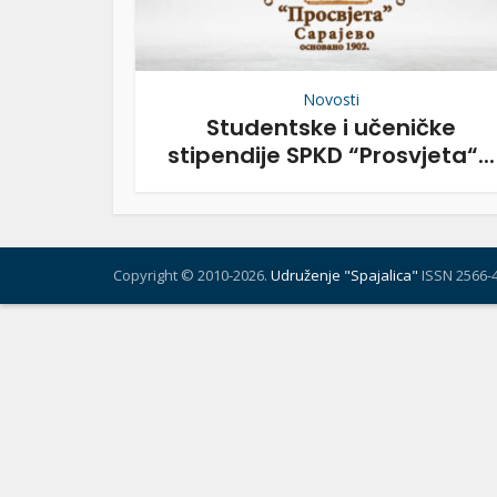
Novosti
Studentske i učeničke
stipendije SPKD “Prosvjeta“...
Copyright © 2010-2026.
Udruženje "Spajalica"
ISSN 2566-