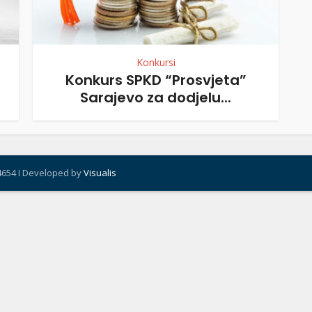
Konkursi
Konkurs SPKD “Prosvjeta”
Sarajevo za dodjelu...
4654 I Developed by
Visualis