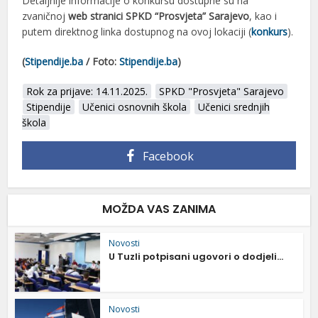
Detaljnije informacije o konkursu dostupne su na
zvaničnoj
web stranici SPKD “Prosvjeta” Sarajevo
, kao i
putem direktnog linka dostupnog na ovoj lokaciji (
konkurs
).
(
Stipendije.ba
/ Foto:
Stipendije.ba
)
Rok za prijave: 14.11.2025.
SPKD "Prosvjeta" Sarajevo
Stipendije
Učenici osnovnih škola
Učenici srednjih
škola
Facebook
MOŽDA VAS ZANIMA
Novosti
U Tuzli potpisani ugovori o dodjeli...
Novosti