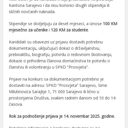
Kantona Sarajevo i da nisu korisnici drugih stipendija ili
sličnih novčanih naknada.
Stipendije se dodjeljuju za deset mjeseci, a iznose
100 KM
mjesečno za učenike
i
120 KM za studente
.
Kandidati su obavezni uz prijavu dostaviti potrebnu
dokumentaciju, uključujući dokaz o državljanstvu,
prebivalištu, biografiju, potvrdu o redovnom školovanju,
dokaze o prihodima članova domaćinstva te potvrdu o
članstvu ili volontiranju u SPKD “Prosvjeta”.
Prijave na konkurs sa dokumentacijom potrebno je
dostaviti na adresu: SPKD “Prosvjeta” Sarajevo, Sime
Milutinovića Sarajlije 1, 71 000 Sarajevo ili lično u
prostorijama Društva, svakim radnim danom od 10 do 14
časova.
Rok za podnošenje prijava je 14. novembar 2025. godine.