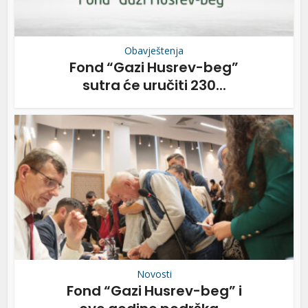
Obavještenja
Fond “Gazi Husrev-beg”
sutra će uručiti 230...
Novosti
Fond “Gazi Husrev-beg” i