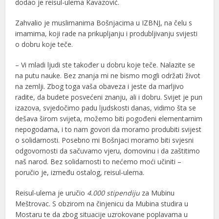
dodao je reisul-ulema Kavazović.
Zahvalio je muslimanima Bošnjacima u IZBNJ, na čelu s
imamima, koji rade na prikupljanju i produbljivanju svijesti
o dobru koje teče.
– Vi mladi ljudi ste također u dobru koje teče. Nalazite se
na putu nauke. Bez znanja mi ne bismo mogli održati život
na zemlji. Zbog toga vaša obaveza i jeste da marljivo
radite, da budete posvećeni znanju, ali i dobru. Svijet je pun
izazova, svjedočimo padu ljudskosti danas, vidimo šta se
dešava širom svijeta, možemo biti pogođeni elementarnim
nepogodama, i to nam govori da moramo produbiti svijest
o solidarnosti. Posebno mi Bošnjaci moramo biti svjesni
odgovornosti da sačuvamo vjeru, domovinu i da zaštitimo
naš narod. Bez solidarnosti to nećemo moći učiniti –
poručio je, između ostalog, reisul-ulema.
Reisul-ulema je uručio
4.000 stipendiju
za Mubinu
Meštrovac. S obzirom na činjenicu da Mubina studira u
Mostaru te da zbog situacije uzrokovane poplavama u