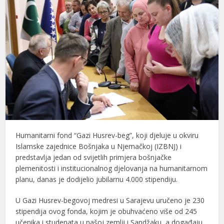
Humanitarni fond “Gazi Husrev-beg”, koji djeluje u okviru
Islamske zajednice Bošnjaka u Njemačkoj (IZBNJ) i
predstavlja jedan od svijetlih primjera bošnjačke
plemenitosti i institucionalnog djelovanja na humanitarnom
planu, danas je dodijelio jubilarnu 4.000 stipendiju.
U Gazi Husrev-begovoj medresi u Sarajevu uručeno je 230
stipendija ovog fonda, kojim je obuhvaćeno više od 245
učenika i studenata u našoj zemlji i Sandžaku, a događaju