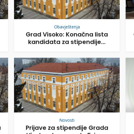
Obavještenja
Grad Visoko: Konačna lista
kandidata za stipendije...
Novosti
a
Prijave za stipendije Grada