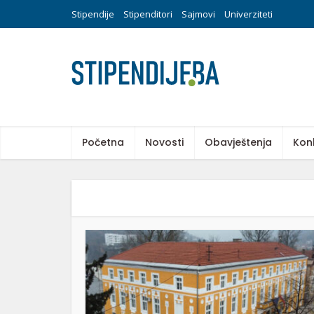
Stipendije
Stipenditori
Sajmovi
Univerziteti
Početna
Novosti
Obavještenja
Kon