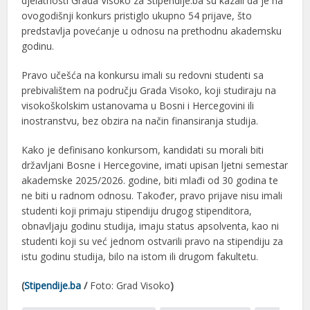
djelatnosti Grada Visoko za Stipendije.ba su kazali da je na
ovogodišnji konkurs pristiglo ukupno 54 prijave, što
predstavlja povećanje u odnosu na prethodnu akademsku
godinu.
Pravo učešća na konkursu imali su redovni studenti sa
prebivalištem na području Grada Visoko, koji studiraju na
visokoškolskim ustanovama u Bosni i Hercegovini ili
inostranstvu, bez obzira na način finansiranja studija.
Kako je definisano konkursom, kandidati su morali biti
državljani Bosne i Hercegovine, imati upisan ljetni semestar
akademske 2025/2026. godine, biti mlađi od 30 godina te
ne biti u radnom odnosu. Također, pravo prijave nisu imali
studenti koji primaju stipendiju drugog stipenditora,
obnavljaju godinu studija, imaju status apsolventa, kao ni
studenti koji su već jednom ostvarili pravo na stipendiju za
istu godinu studija, bilo na istom ili drugom fakultetu.
(
Stipendije.ba
/
Foto: Grad Visoko
)