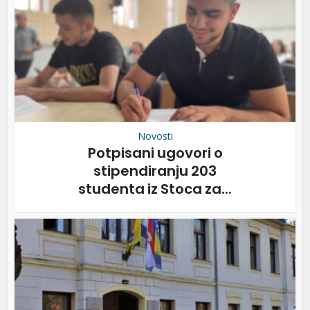
Novosti
Potpisani ugovori o
stipendiranju 203
studenta iz Stoca za...