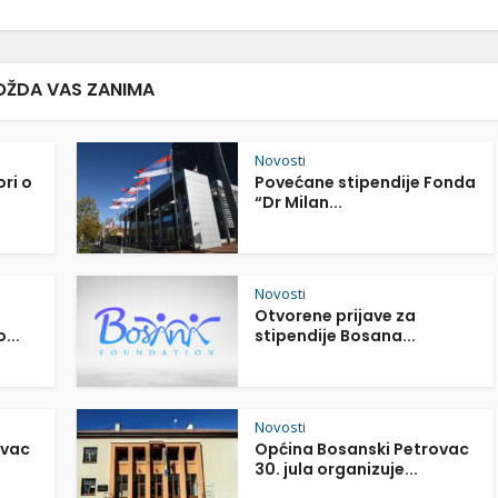
ŽDA VAS ZANIMA
Novosti
ori o
Povećane stipendije Fonda
“Dr Milan...
Novosti
Otvorene prijave za
...
stipendije Bosana...
Novosti
ovac
Općina Bosanski Petrovac
30. jula organizuje...