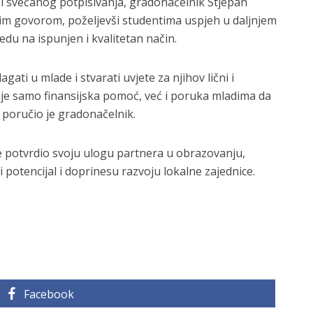
i svečanog potpisivanja, gradonačelnik Stjepan
im govorom, poželjevši studentima uspjeh u daljnjem
du na ispunjen i kvalitetan način.
gati u mlade i stvarati uvjete za njihov lični i
nije samo finansijska pomoć, već i poruka mladima da
 poručio je gradonačelnik.
e potvrdio svoju ulogu partnera u obrazovanju,
 potencijal i doprinesu razvoju lokalne zajednice.
Facebook