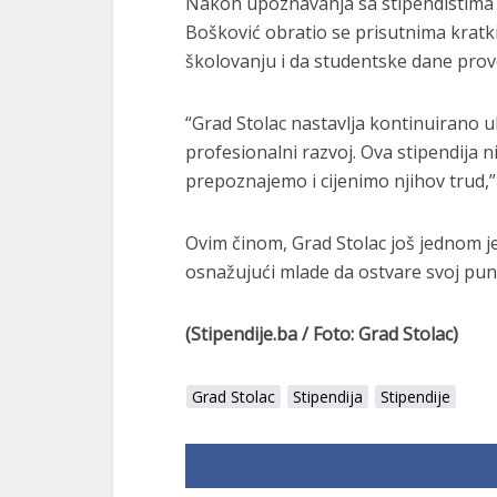
Nakon upoznavanja sa stipendistima 
Bošković obratio se prisutnima kratk
školovanju i da studentske dane prove
“Grad Stolac nastavlja kontinuirano ula
profesionalni razvoj. Ova stipendija 
prepoznajemo i cijenimo njihov trud,”
Ovim činom, Grad Stolac još jednom j
osnažujući mlade da ostvare svoj puni
(Stipendije.ba / Foto: Grad Stolac)
Grad Stolac
Stipendija
Stipendije