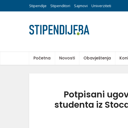
Stipendije
Stipenditori
Sajmovi
Univerziteti
Početna
Novosti
Obavještenja
Kon
Potpisani ugov
studenta iz Sto