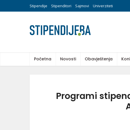
Stipendije
Stipenditori
Sajmovi
Univerziteti
Početna
Novosti
Obavještenja
Kon
Programi stipen