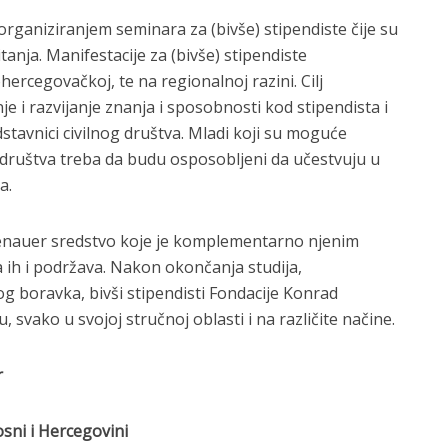
rganiziranjem seminara za (bivše) stipendiste čije su
tanja. Manifestacije za (bivše) stipendiste
ercegovačkoj, te na regionalnoj razini. Cilj
 i razvijanje znanja i sposobnosti kod stipendista i
stavnici civilnog društva. Mladi koji su moguće
društva treba da budu osposobljeni da učestvuju u
a.
denauer sredstvo koje je komplementarno njenim
 ih i podržava. Nakon okončanja studija,
og boravka, bivši stipendisti Fondacije Konrad
svako u svojoj stručnoj oblasti i na različite načine.
r
osni i Hercegovini