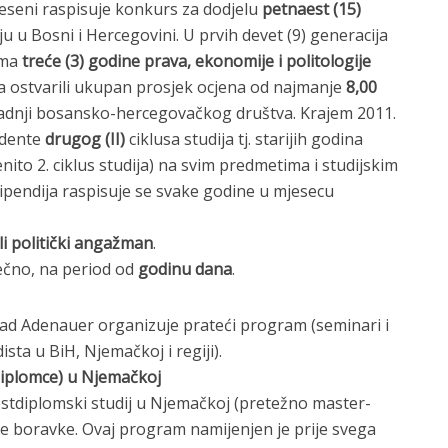
jeseni raspisuje konkurs za dodjelu
petnaest (15)
ju u Bosni i Hercegovini. U prvih devet (9) generacija
ima
treće (3) godine prava, ekonomije i politologije
ja ostvarili ukupan prosjek ocjena od najmanje
8,00
zgradnji bosansko-hercegovačkog društva. Krajem 2011.
udente
drugog (II)
ciklusa studija tj. starijih godina
pćenito 2. ciklus studija) na svim predmetima i studijskim
pendija raspisuje se svake godine u mjesecu
ili politički angažman
.
čno, na period od
godinu dana
.
rad Adenauer organizuje prateći program (seminari i
ista u BiH, Njemačkoj i regiji).
tdiplomce) u Njemačkoj
ostdiplomski studij u Njemačkoj (pretežno master-
ačke boravke. Ovaj program namijenjen je prije svega