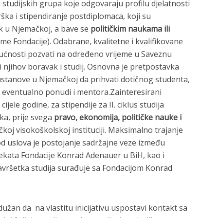
studijskih grupa koje odgovaraju profilu djelatnosti
ška i stipendiranje postdiplomaca, koji su
ak u Njemačkoj, a bave se
političkim naukama ili
e Fondacije). Odabrane, kvalitetne i kvalifikovane
gućnosti pozvati na određeno vrijeme u Saveznu
 njihov boravak i studij. Osnovna je pretpostavka
 ustanove u Njemačkoj da prihvati dotičnog studenta,
i eventualno ponudi i mentora.Zainteresirani
ijele godine, za stipendije za II. ciklus studija
ka, prije svega
pravo, ekonomija, političke nauke i
čkoj visokoškolskoj instituciji. Maksimalno trajanje
d uslova je postojanje sadržajne veze između
jekata Fondacije Konrad Adenauer u BiH, kao i
vršetka studija surađuje sa Fondacijom Konrad
dužan da na vlastitu inicijativu uspostavi kontakt sa