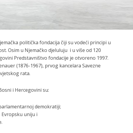
mačka politička fondacija čiji su vodeći principi u
ost. Osim u Njemačko djeluluju i u više od 120
egovini Predstavništvo fondacije je otvoreno 1997.
denauer (1876-1967), prvog kancelara Savezne
jetskog rata.
Bosni i Hercegovini su:
parlamentarnoj demokratiji;
 Evropsku uniju i
e.