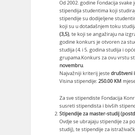
Od 2002. godine Fondacija svake 
stipendija studentima koji studira
stipendije su dodijeljene student
koji su u dotadašnjem toku studi
(3,5)
, te koji se angažiraju na i
godine konkurs je otvoren za st
studija (4. i 5. godina studija i o
grupama.Konkurs za ovu vrstu sti
novembru
.
Najvažniji kriterij jeste
društveni 
Visina stipendije:
250.00 KM
mjese
Za sve stipendiste Fondacija Kon
susreti stipendista i bivših stipend
Stipendije za master-studij (pos
Ovdje se ubrajaju stipendije za p
studij), te stipendije za istraživ