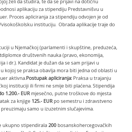
oj želi da studira, te da se prijavi na dotičnu
podnosi aplikaciju za stipendiju Predstavnišvu u
r. Proces apliciranja za stipendiju odvojen je od
/visokoškolsku instituciju. Obrada aplikacije traje do
tuciji u Njemačkoj (parlamenti i skupštine, preduzeća,
stdiplomce društvenih nauka (pravo, ekonomija,
ija i dr.). Kandidat je dužan da se sam prijavi u
 u kojoj se praksa obavlja mora biti jedna od oblasti u
uer aktivna.
Postupak apliciranja:
Praksa u trajanju
 instituciji ili firmi ne smije biti plaćena. Stipendija
do 1.200.- EUR
mjesečno, putne troškove do mjesta
datak za knjige
125.- EUR
po semestru i zdravstveno
e preuzimaju samo u izuzetnim slučajevima.
e ukupno stipendirala
200
bosanskohercegovačkih