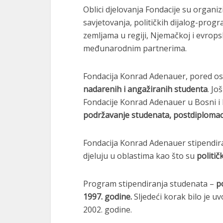
Oblici djelovanja Fondacije su organiz
savjetovanja, političkih dijalog-progr
zemljama u regiji, Njemačkoj i evrops
međunarodnim partnerima.
Fondacija Konrad Adenauer, pored osn
nadarenih i angažiranih studenta
. Jo
Fondacije Konrad Adenauer u Bosni i 
podržavanje studenata, postdiplomac
Fondacija Konrad Adenauer stipendira p
djeluju u oblastima kao što su
politič
Program stipendiranja studenata –
p
1997. godine.
Sljedeći korak bilo je u
2002. godine.