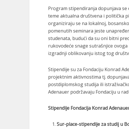
Program stipendiranja dopunjava se o
teme aktualna društvena i politička pi
organiziraju se na lokalnoj, bosanskoh
pomenutih seminara jeste unapređenje
studenata, budući da su oni bitni pred
rukovodeće snage sutrašnjice ovoga 
izgradnji oblikovanju istog tog društv
Stipendije su za Fondaciju Konrad A
projektnim aktivnostima tj. dopunjava
postdiplomskog studija ili istraživačk
Adenauer podržavaju Fondaciju u radu, 
Stipendije Fondacija Konrad Adenaue
Sur-place-stipendije za studij u B