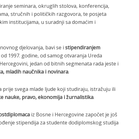
iranje seminara, okruglih stolova, konferencija,
ama, stručnih i političkih razgovora, te posjeta
kim institucijama, u suradnji sa domaćim i
ovnog djelovanja, bavi se i
stipendiranjem
š od 1997. godine, od samog otvaranja Ureda
Hercegovini, jedan od bitnih segmenata rada jeste i
a, mladih naučnika i novinara
.
rije svega mlade ljude koji studiraju, istražuju ili
ke nauke, pravo, ekonomija i žurnalistika
.
ostdiplomaca
iz Bosne i Hercegovine započet je još
vođenje stipendija za studente dodiplomskog studija