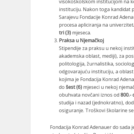
visokoškolskom institucijom na koj
instituciju. Nakon toga kandidat 
Sarajevu Fondacije Konrad Adenaue
procesa apliciranja na univerzitet
tri (3)
mjeseca.
Praksa u Njemačkoj
Stipendije za praksu u nekoj insti
akademska oblast, mediji), za po
politologija, žurnalistika, sociolog
odgovarajuću instituciju, a oblast
kojima je Fondacija Konrad Adena
do
šest (6)
mjeseci u nekoj njemačkoj
obuhvata novčani iznos od
800.- 
studija i nazad (jednokratno), do
osiguranje. Troškovi školarine s
Fondacija Konrad Adenauer do sada j