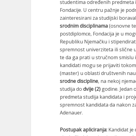
studentima određenih predmeta i 
Fondacije. U centru pažnje je podr
zainteresirani za studijski borav
srodnim disciplinama
(osnovne tem
postdiplomce, Fondacija je u mo
Republiku Njemačku i stipendirati
spremnost univerziteta ili slične
te da ga prati u stručnom smislu 
kandidati mogu se prijaviti tokom c
(master) u oblasti društvenih nau
srodne discipline
, na nekoj njema
studija do
dvije (2)
godine. Jedan o
predmeta studija kandidata i pro
spremnost kandidata da nakon za
Adenauer.
Postupak apliciranja:
Kandidat je 