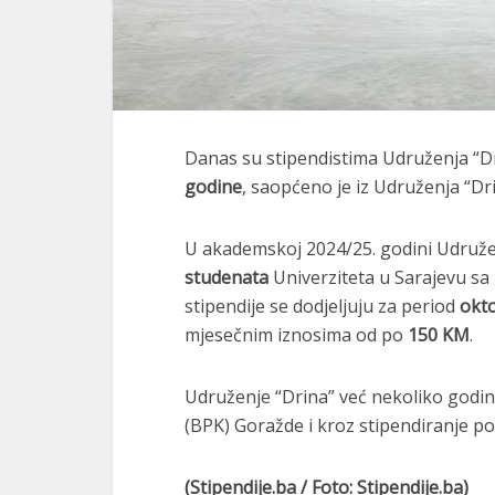
Danas su stipendistima Udruženja “Dr
godine
, saopćeno je iz Udruženja “Dri
U akademskoj 2024/25. godini Udruže
studenata
Univerziteta u Sarajevu s
stipendije se dodjeljuju za period
okto
mjesečnim iznosima od po
150 KM
.
Udruženje “Drina” već nekoliko godi
(BPK) Goražde i kroz stipendiranje 
(Stipendije.ba / Foto: Stipendije.ba)