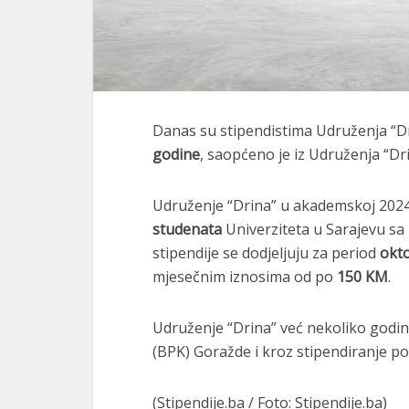
Danas su stipendistima Udruženja “Dr
godine
, saopćeno je iz Udruženja “Dri
Udruženje “Drina” u akademskoj 2024
studenata
Univerziteta u Sarajevu s
stipendije se dodjeljuju za period
okto
mjesečnim iznosima od po
150 KM
.
Udruženje “Drina” već nekoliko godi
(BPK) Goražde i kroz stipendiranje 
(Stipendije.ba / Foto: Stipendije.ba)