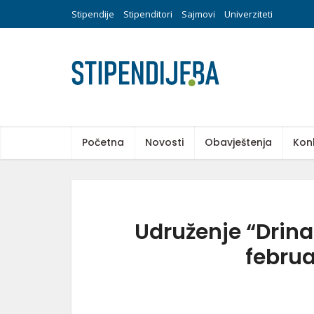
Stipendije
Stipenditori
Sajmovi
Univerziteti
Početna
Novosti
Obavještenja
Kon
Udruženje “Drina”
februa