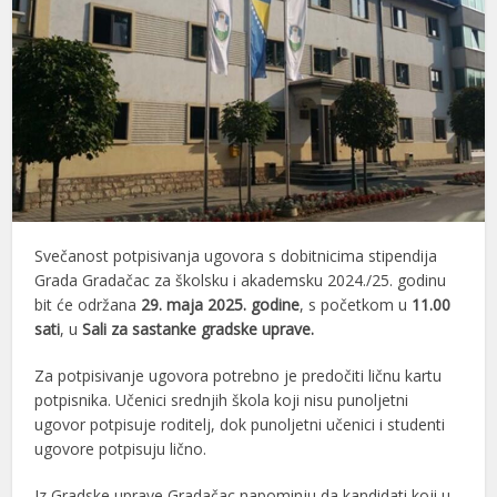
Svečanost potpisivanja ugovora s dobitnicima stipendija
Grada Gradačac za školsku i akademsku 2024./25. godinu
bit će održana
29. maja 2025. godine
, s početkom u
11.00
sati
, u
Sali za sastanke gradske uprave.
Za potpisivanje ugovora potrebno je predočiti ličnu kartu
potpisnika. Učenici srednjih škola koji nisu punoljetni
ugovor potpisuje roditelj, dok punoljetni učenici i studenti
ugovore potpisuju lično.
Iz Gradske uprave Gradačac napominju da kandidati koji u