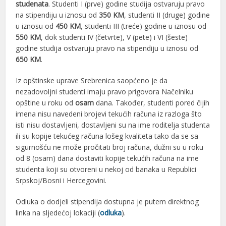
studenata
. Studenti I (prve) godine studija ostvaruju pravo
na stipendiju u iznosu od
350 KM
, studenti II (druge) godine
u iznosu od
450 KM
, studenti III (treće) godine u iznosu od
550 KM
, dok studenti IV (četvrte), V (pete) i VI (šeste)
godine studija ostvaruju pravo na stipendiju u iznosu od
650 KM
.
Iz opštinske uprave Srebrenica saopćeno je da
nezadovoljni studenti imaju pravo prigovora Načelniku
opštine u roku od
osam
dana. Također, studenti pored čijih
imena nisu navedeni brojevi tekućih računa iz razloga što
isti nisu dostavljeni, dostavljeni su na ime roditelja studenta
ili su kopije tekućeg računa lošeg kvaliteta tako da se sa
sigurnošću ne može pročitati broj računa, dužni su u roku
od 8 (osam) dana dostaviti kopije tekućih računa na ime
studenta koji su otvoreni u nekoj od banaka u Republici
Srpskoj/Bosni i Hercegovini.
Odluka o dodjeli stipendija dostupna je putem direktnog
linka na sljedećoj lokaciji (
odluka
).