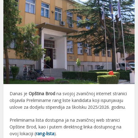
Danas je
Opština Brod
na svojoj zvaničnoj internet stranici
objavila Preliminarne rang liste kandidata koji ispunjavaju
uslove za dodjelu stipendija za školsku 2025/2026. godinu.
Preliminarna lista dostupna ja na zvaničnoj web stranici
Opštine Brod, kao i putem direktnog linka dostupnog na
ovoj lokaciji (
rang-lista
).