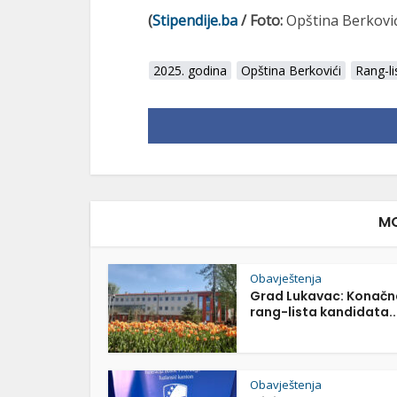
(
Stipendije.ba
/ Foto:
Opština Berkovi
2025. godina
Opština Berkovići
Rang-li
MO
Obavještenja
Grad Lukavac: Konačn
rang-lista kandidata..
Obavještenja