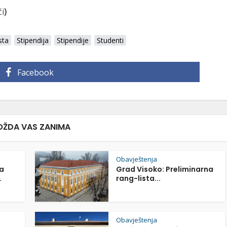
ći
)
sta
Stipendija
Stipendije
Studenti
Facebook
ŽDA VAS ZANIMA
Obavještenja
a
Grad Visoko: Preliminarna
.
rang-lista...
Obavještenja