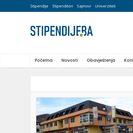
Stipendije
Stipenditori
Sajmovi
Univerziteti
Početna
Novosti
Obavještenja
Kon