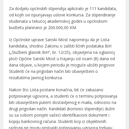
Za dodjelu općinskih stipendija apliciralo je 111 kandidata,
od kojih svi ispunjavaju uslove konkursa. Za stipendiranje
studenata u tekućoj akademskoj godini u općinskom
budžetu planirano je 200.000,00 KM.
Iz Općinske uprave Sanski Most napominju da je Lista
kandidata, shodno Zakonu o zaštiti ličnih podataka BiH
(„Službeni glasnik BiH“, br. 12/25), objavljena na oglasnoj
ploči Općine Sanski Most u trajanju od osam (8) dana od
dana objave, u kojem periodu je moguće uložiti prigovor.
Studenti će na prigodan način biti obaviješteni o
rezultatima Javnog konkursa.
Nakon što Lista postane konačna, bit će zakazano
potpisivanje ugovora, a studenti će o terminu potpisivanja
biti obaviješteni putem dostavljenog e-maila, odnosno na
drugi prigodan način. Kandidati (korisnici stipendije) dužni
su sa sobom ponijeti važeći identifikacioni dokument i
kopiju bankovnog računa. Studenti koji iz objektivnih
razloga ne mogu pristupiti potpisivanju ugovora trebaju