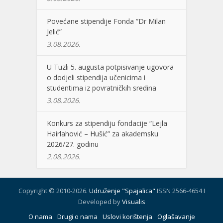
Povećane stipendije Fonda “Dr Milan
Jelić”
3.08.2026.
U Tuzli 5. augusta potpisivanje ugovora
o dodjeli stipendija učenicima i
studentima iz povratničkih sredina
3.08.2026.
Konkurs za stipendiju fondacije “Lejla
Hairlahović – Hušić” za akademsku
2026/27. godinu
2.08.2026.
Copyright © 2010-2026.
Udruženje "Spajalica"
ISSN 2566-4654 I
Developed by
Visualis
O nama
Drugi o nama
Uslovi korištenja
Oglašavanje