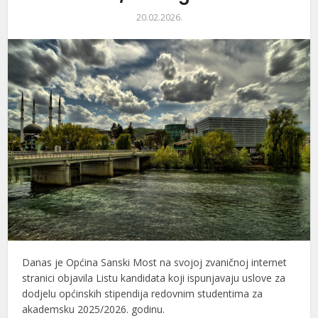
20.02.2026.
Danas je
Općina Sanski Most
na svojoj zvaničnoj internet
stranici objavila Listu kandidata koji ispunjavaju uslove za
dodjelu općinskih stipendija redovnim studentima za
akademsku 2025/2026. godinu.