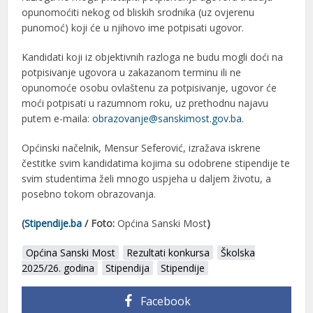
opunomoćiti nekog od bliskih srodnika (uz ovjerenu
punomoć) koji će u njihovo ime potpisati ugovor.
Kandidati koji iz objektivnih razloga ne budu mogli doći na
potpisivanje ugovora u zakazanom terminu ili ne
opunomoće osobu ovlaštenu za potpisivanje, ugovor će
moći potpisati u razumnom roku, uz prethodnu najavu
putem e-maila:
obrazovanje@sanskimost.gov.ba
.
Općinski načelnik, Mensur Seferović, izražava iskrene
čestitke svim kandidatima kojima su odobrene stipendije te
svim studentima želi mnogo uspjeha u daljem životu, a
posebno tokom obrazovanja.
(
Stipendije.ba
/ Foto:
Općina Sanski Most
)
Općina Sanski Most
Rezultati konkursa
Školska
2025/26. godina
Stipendija
Stipendije
Facebook