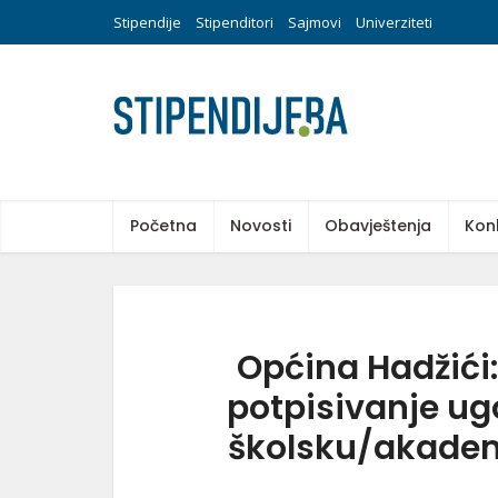
Stipendije
Stipenditori
Sajmovi
Univerziteti
Početna
Novosti
Obavještenja
Kon
Općina Hadžići:
potpisivanje ug
školsku/akadem