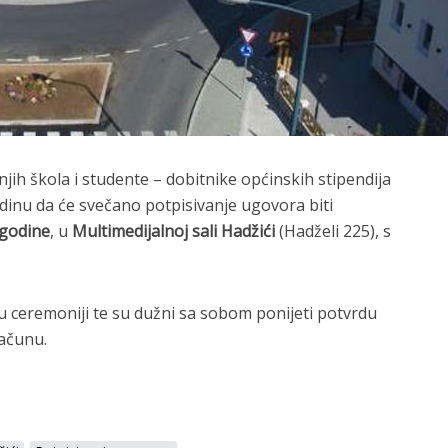
jih škola i studente – dobitnike općinskih stipendija
inu da će svečano potpisivanje ugovora biti
 godine
, u
Multimedijalnoj sali Hadžići
(Hadželi 225), s
ju ceremoniji te su dužni sa sobom ponijeti potvrdu
ačunu.