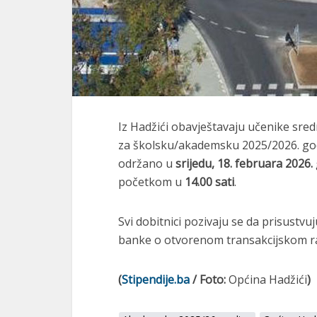
Iz
Hadžići
obavještavaju učenike sredn
za školsku/akademsku 2025/2026. god
održano u
srijedu, 18. februara 2026.
početkom u
14.00 sati
.
Svi dobitnici pozivaju se da prisustvu
banke o otvorenom transakcijskom r
(
Stipendije.ba
/ Foto:
Općina Hadžići
)