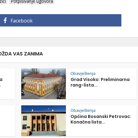
ići
Potpisivanje ugovora
Facebook
ŽDA VAS ZANIMA
Obavještenja
a
Grad Visoko: Preliminarna
.
rang-lista...
Obavještenja
Općina Bosanski Petrovac:
Konačna lista...