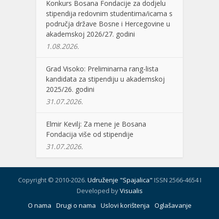
Konkurs Bosana Fondacije za dodjelu
stipendija redovnim studentima/icama s
područja države Bosne i Hercegovine u
akademskoj 2026/27. godini
1.08.2026.
Grad Visoko: Preliminarna rang-lista
kandidata za stipendiju u akademskoj
2025/26. godini
31.07.2026.
Elmir Kevilj: Za mene je Bosana
Fondacija više od stipendije
31.07.2026.
Copyright © 2010-2026.
Udruženje "Spajalica"
ISSN 2566-4654 I
Developed by
Visualis
O nama
Drugi o nama
Uslovi korištenja
Oglašavanje