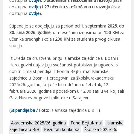
dostupna
ovdje
),
3 studenata s teškoćama u razvoju
(lista
dostupna
ovdje
) i
27 učenika s teškoćama u razvoju
(lista
dostupna
ovdje
).
Stipendije se dodjeljuju za period
od 1. septembra 2025. do
30. juna 2026. godine
, u mjesečnim iznosima od
150 KM
za
učenike srednjih škola i
200 KM
za studente prvog ciklusa
studija.
Iz Ureda za društvenu brigu Islamske zajednice u Bosni i
Hercegovini najavljuju svečanost potpisivanja ugovora s
dobitnicima stipendija iz Fonda Bejtul-mal Islamske
zajednice u Bosni i Hercegovini za školsku/akademsku
2025/26. godinu, koja će biti održana u četvrtak, 12.
februara 2026. godine s početkom u 12:30 sati u velikoj sali
Gazi Husrev-begove biblioteke u Sarajevu.
(
Stipendije.ba
/ Foto:
Islamska zajednica u BiH
)
Akademska 2025/26. godina
Fond Bejtul-mal
Islamska
zajednica u BiH
Rezultati konkursa
Školska 2025/26.