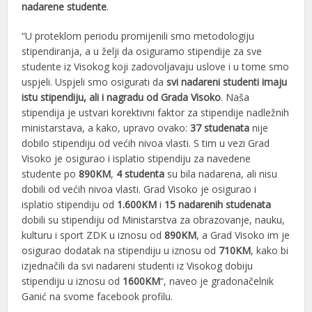
nadarene studente
.
“U proteklom periodu promijenili smo metodologiju
stipendiranja, a u želji da osiguramo stipendije za sve
studente iz Visokog koji zadovoljavaju uslove i u tome smo
uspjeli. Uspjeli smo osigurati da
svi nadareni studenti imaju
istu stipendiju, ali i nagradu od Grada Visoko
. Naša
stipendija je ustvari korektivni faktor za stipendije nadležnih
ministarstava, a kako, upravo ovako:
37 studenata
nije
dobilo stipendiju od većih nivoa vlasti. S tim u vezi Grad
Visoko je osigurao i isplatio stipendiju za navedene
studente po
890KM
,
4 studenta
su bila nadarena, ali nisu
dobili od većih nivoa vlasti. Grad Visoko je osigurao i
isplatio stipendiju od
1.600KM
i
15 nadarenih studenata
dobili su stipendiju od Ministarstva za obrazovanje, nauku,
kulturu i sport ZDK u iznosu od
890KM
, a Grad Visoko im je
osigurao dodatak na stipendiju u iznosu od
710KM
, kako bi
izjednačili da svi nadareni studenti iz Visokog dobiju
stipendiju u iznosu od
1600KM
“, naveo je gradonačelnik
Ganić na svome facebook profilu.