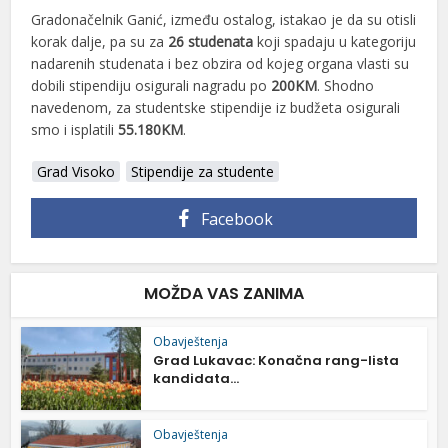
Gradonačelnik Ganić, između ostalog, istakao je da su otisli
korak dalje, pa su za
26 studenata
koji spadaju u kategoriju
nadarenih studenata i bez obzira od kojeg organa vlasti su
dobili stipendiju osigurali nagradu po
200KM
. Shodno
navedenom, za studentske stipendije iz budžeta osigurali
smo i isplatili
55.180KM
.
Grad Visoko
Stipendije za studente
Facebook
MOŽDA VAS ZANIMA
Obavještenja
Grad Lukavac: Konačna rang-lista
kandidata...
Obavještenja