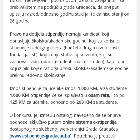
Bosni i Hercegovini, pod uslovom da su državljani BiH sa
prebivalištem na području grada Gradačca, da prvi put
upisuju razred, odnosno godinu studija, te da nisu stariji od
26 godina.
Pravo na dodjelu stipendije nemaju
kandidati koji
obnavljaju školsku/akademsku godinu, koji su korisnici
stipendije iz drugog izvora (budžeta drugih nivoa vlasti,
fondacija i sl.), koji imaju status apsolventa, koji su
zasnovali radni odnos (studenti master studija), kao i oni
koji iz bilo kojeg razloga u toku školske/akademske godine
prekinu redovno školovanje.
Iznos stipendije za učenike iznosi
1.000 KM
, a za studente
1.600 KM
. Stipendije će se isplaćivati u
osam rata
, i to po
125 KM
za učenike, odnosno po
200 KM
za studente.
U konkursu je, između ostalog, navedeno da se prijave
podnose isključivo putem
online sistema e-stipendija
,
dostupnog na službenoj web-stranici Grada Gradačca
(
www.estipendije-gradacac.ba
). Potrebno je preuzeti i