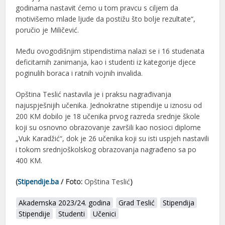
godinama nastavit ćemo u tom pravcu s ciljem da
motivišemo mlade ljude da postižu što bolje rezultate“,
poručio je Miličević.
Među ovogodišnjim stipendistima nalazi se i 16 studenata
deficitarnih zanimanja, kao i studenti iz kategorije djece
poginulih boraca i ratnih vojnih invalida.
Opština Teslić nastavila je i praksu nagrađivanja
najuspješnijih učenika. Jednokratne stipendije u iznosu od
200 KM dobilo je 18 učenika prvog razreda srednje škole
koji su osnovno obrazovanje završili kao nosioci diplome
„Vuk Karadžić“, dok je 26 učenika koji su isti uspjeh nastavili
i tokom srednjoškolskog obrazovanja nagrađeno sa po
400 KM.
(
Stipendije.ba
/ Foto:
Opština Teslić
)
Akademska 2023/24. godina
Grad Teslić
Stipendija
Stipendije
Studenti
Učenici