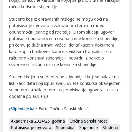
kopiju bankovne kartice na kojoj se jasno vidi transakcijski
račun korisnika stipendije.
Studenti koji iz opravdanih razloga ne mogu doći na
potpisivanje ugovora u zakazanom terminu mogu
opunomoćiti jednog od roditelja. U tom slučaju ugovor
potpisuje opunomoćena osoba u ime korisnika stipendije,
pri čemu je dužna imati važeći identifikacioni dokument,
kao i kopiju bankovne kartice s vidljivim transakcijskim
računom korisnika stipendije ili potvrdu iz banke o
otvorenom računu na ime korisnika stipendije.
Studenti kojima su odobrene stipendije i koji se nalaze na
listi kandidata koji ispunjavaju uvjete konkursa obaviješteni
su putem e-maila o terminu potpisivanja ugovora, uz sva
dodatna pojašnjenja.
(
Stipendije.ba
/
Foto:
Općina Sanski Most)
Akademska 2024/25. godina
Općina Sanski Most
Potpisivanje ugovora
Stipendija
Stipendije
Studenti