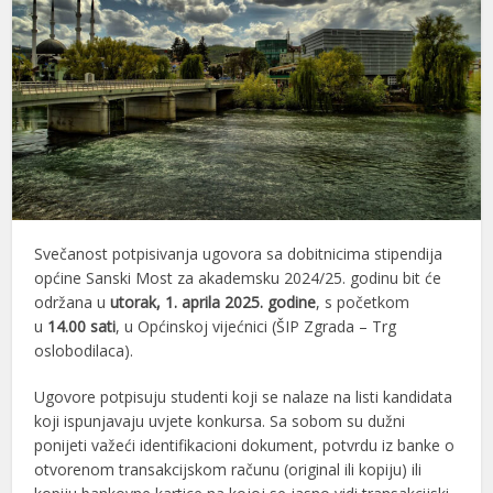
Svečanost potpisivanja ugovora sa dobitnicima stipendija
općine Sanski Most za akademsku 2024/25. godinu bit će
održana u
utorak, 1. aprila 2025. godine
, s početkom
u
14.00 sati
, u Općinskoj vijećnici (ŠIP Zgrada – Trg
oslobodilaca).
Ugovore potpisuju studenti koji se nalaze na listi kandidata
koji ispunjavaju uvjete konkursa. Sa sobom su dužni
ponijeti važeći identifikacioni dokument, potvrdu iz banke o
otvorenom transakcijskom računu (original ili kopiju) ili