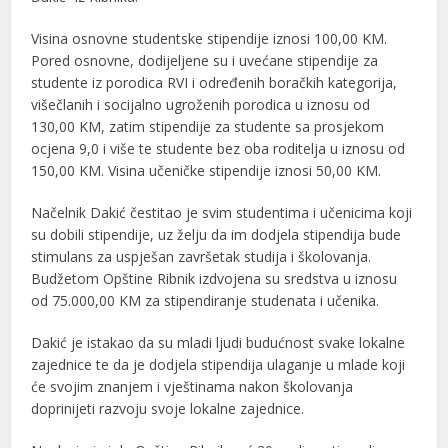
Visina osnovne studentske stipendije iznosi 100,00 KM.
Pored osnovne, dodijeljene su i uvećane stipendije za
studente iz porodica RVI i određenih boračkih kategorija,
višečlanih i socijalno ugroženih porodica u iznosu od
130,00 KM, zatim stipendije za studente sa prosjekom
ocjena 9,0 i više te studente bez oba roditelja u iznosu od
150,00 KM. Visina učeničke stipendije iznosi 50,00 KM.
Načelnik Dakić čestitao je svim studentima i učenicima koji
su dobili stipendije, uz želju da im dodjela stipendija bude
stimulans za uspješan završetak studija i školovanja.
Budžetom Opštine Ribnik izdvojena su sredstva u iznosu
od 75.000,00 KM za stipendiranje studenata i učenika.
Dakić je istakao da su mladi ljudi budućnost svake lokalne
zajednice te da je dodjela stipendija ulaganje u mlade koji
će svojim znanjem i vještinama nakon školovanja
doprinijeti razvoju svoje lokalne zajednice.