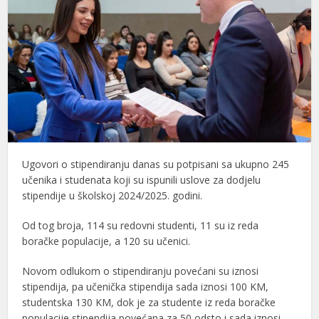
Ugovori o stipendiranju danas su potpisani sa ukupno 245
učenika i studenata koji su ispunili uslove za dodjelu
stipendije u školskoj 2024/2025. godini.
Od tog broja, 114 su redovni studenti, 11 su iz reda
boračke populacije, a 120 su učenici.
Novom odlukom o stipendiranju povećani su iznosi
stipendija, pa učenička stipendija sada iznosi 100 KM,
studentska 130 KM, dok je za studente iz reda boračke
populacije stipendija povećana za 50 odsto i sada iznosi