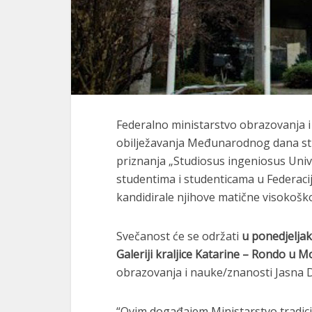
Federalno ministarstvo obrazovanja 
obilježavanja Međunarodnog dana st
priznanja „Studiosus ingeniosus Unive
studentima i studenticama u Federacij
kandidirale njihove matične visokošk
Svečanost će se održati
u ponedjeljak
Galeriji kraljice Katarine – Rondo u 
obrazovanja i nauke/znanosti Jasna 
“Ovim događajem Ministarstvo tradicio