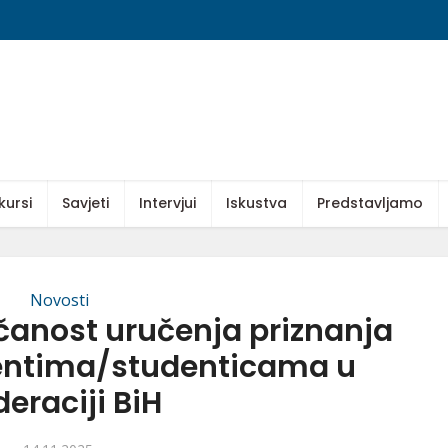
kursi
Savjeti
Intervjui
Iskustva
Predstavljamo
Novosti
čanost uručenja priznanja
entima/studenticama u
deraciji BiH