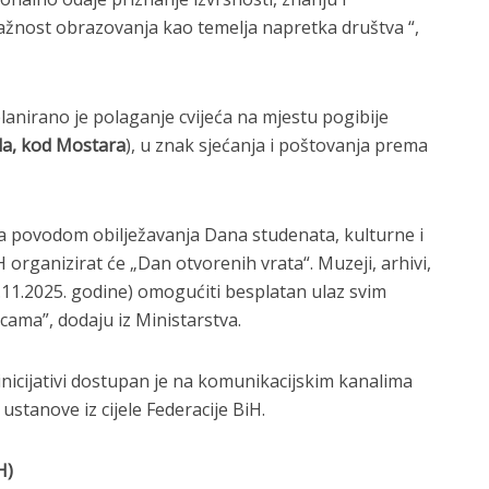
ažnost obrazovanja kao temelja napretka društva “,
planirano je polaganje cvijeća na mjestu pogibije
ela, kod Mostara
), u znak sjećanja i poštovanja prema
, a povodom obilježavanja Dana studenata, kulturne i
organizirat će „Dan otvorenih vrata“. Muzeji, arhivi,
(17.11.2025. godine) omogućiti besplatan ulaz svim
cama”, dodaju iz Ministarstva.
inicijativi dostupan je na komunikacijskim kanalima
 ustanove iz cijele Federacije BiH.
H
)