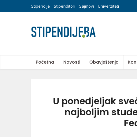
Stipendije
Stipenditori
Sajmovi
Univerziteti
Početna
Novosti
Obavještenja
Kon
U ponedjeljak sve
najboljim stud
Fe