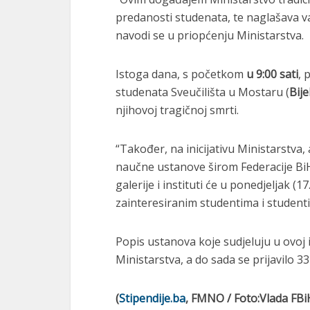
predanosti studenata, te naglašava v
navodi se u priopćenju Ministarstva.
Istoga dana, s početkom
u 9:00 sati
, 
studenata Sveučilišta u Mostaru (
Bij
njihovoj tragičnoj smrti.
“Također, na inicijativu Ministarstva
naučne ustanove širom Federacije BiH 
galerije i instituti će u ponedjeljak 
zainteresiranim studentima i studenti
Popis ustanova koje sudjeluju u ovoj 
Ministarstva, a do sada se prijavilo 33
(
Stipendije.ba
, FMNO / Foto:Vlada FBi