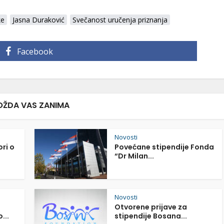
ke
Jasna Duraković
Svečanost uručenja priznanja
Facebook
ŽDA VAS ZANIMA
Novosti
ori o
Povećane stipendije Fonda
“Dr Milan...
Novosti
Otvorene prijave za
...
stipendije Bosana...