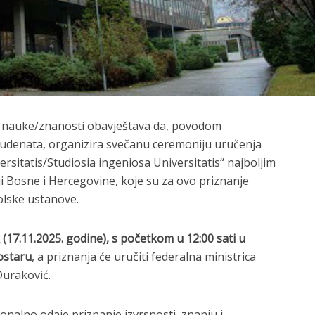
i nauke/znanosti obavještava da, povodom
udenata, organizira svečanu ceremoniju uručenja
rsitatis/Studiosia ingeniosa Universitatis“ najboljim
i Bosne i Hercegovine, koje su za ovo priznanje
olske ustanove.
 (17.11.2025. godine), s početkom u 12:00 sati u
Mostaru
, a priznanja će uručiti federalna ministrica
Duraković.
nalno odaje priznanje izvrsnosti, znanju i