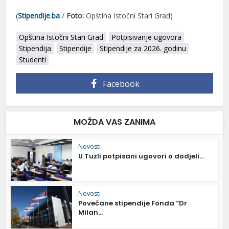
(
Stipendije.ba
/
Foto:
O‬pština‭ ‬‬Istočni‭ ‬Stari‭ ‬‬Grad)
Opština Istočni Stari Grad
Potpisivanje ugovora
Stipendija
Stipendije
Stipendije za 2026. godinu
Studenti
Facebook
MOŽDA VAS ZANIMA
Novosti
U Tuzli potpisani ugovori o dodjeli...
Novosti
Povećane stipendije Fonda “Dr
Milan...