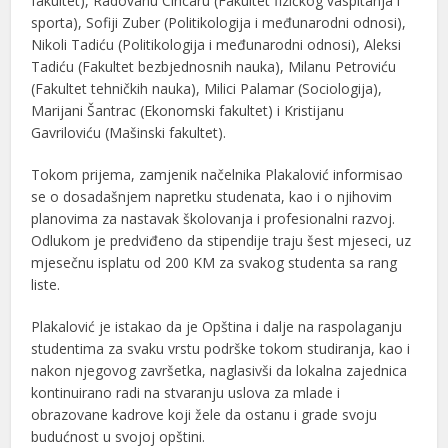
fakultet), Radovanu Cincaru (Fakultet fizičkog vaspitanja i
sporta), Sofiji Zuber (Politikologija i međunarodni odnosi),
Nikoli Tadiću (Politikologija i međunarodni odnosi), Aleksi
Tadiću (Fakultet bezbjednosnih nauka), Milanu Petroviću
(Fakultet tehničkih nauka), Milici Palamar (Sociologija),
Marijani Šantrac (Ekonomski fakultet) i Kristijanu
Gavriloviću (Mašinski fakultet).
Tokom prijema, zamjenik načelnika Plakalović informisao
se o dosadašnjem napretku studenata, kao i o njihovim
planovima za nastavak školovanja i profesionalni razvoj.
Odlukom je predviđeno da stipendije traju šest mjeseci, uz
mjesečnu isplatu od 200 KM za svakog studenta sa rang
liste.
Plakalović je istakao da je Opština i dalje na raspolaganju
studentima za svaku vrstu podrške tokom studiranja, kao i
nakon njegovog završetka, naglasivši da lokalna zajednica
kontinuirano radi na stvaranju uslova za mlade i
obrazovane kadrove koji žele da ostanu i grade svoju
budućnost u svojoj opštini.