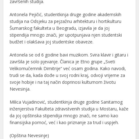
završenih studija.
Antonela Pejičić, studentkinja druge godine akademskih
studija na Odsjeku za pejzažnu arhitekturu i hortikulturu
Šumarskog fakulteta u Beogradu, izjavila je da joj
stipendija mnogo znači, jer upotpunjava njen studentski
budžet i olakšava joj studentske obaveze.
Antonela se od 6 godine bavi muzikom. Svira klavir i gitaru i
završila je solo pjevanje. Članica je Etno grupe „Sveti
Velikomučemnik Dimitrije“ već osam godina. Kako navodi,
trudi se da, kada dođe u svoj rodni kraj, odvoji vrijeme za
svoje hobije i na taj način doprinosi kulturnom životu
Nevesinja.
Milica Vujadinović, studentkinja druge godine Sanitarnog
inženjerstva Fakulteta zdravstvenih studija u Mostaru, kaže
da joj opštinska stipendija mnogo znači, ne samo kao
finansijska pomoć, već i kao priznanje za trud i uspjeh.
(Opština Nevesinje)