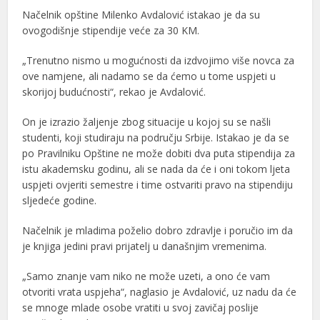
Načelnik opštine Milenko Avdalović istakao je da su
ovogodišnje stipendije veće za 30 KM.
„Trenutno nismo u mogućnosti da izdvojimo više novca za
ove namjene, ali nadamo se da ćemo u tome uspjeti u
skorijoj budućnosti“, rekao je Avdalović.
On je izrazio žaljenje zbog situacije u kojoj su se našli
studenti, koji studiraju na području Srbije. Istakao je da se
po Pravilniku Opštine ne može dobiti dva puta stipendija za
istu akademsku godinu, ali se nada da će i oni tokom ljeta
uspjeti ovjeriti semestre i time ostvariti pravo na stipendiju
sljedeće godine.
Načelnik je mladima poželio dobro zdravlje i poručio im da
je knjiga jedini pravi prijatelj u današnjim vremenima.
„Samo znanje vam niko ne može uzeti, a ono će vam
otvoriti vrata uspjeha“, naglasio je Avdalović, uz nadu da će
se mnoge mlade osobe vratiti u svoj zavičaj poslije