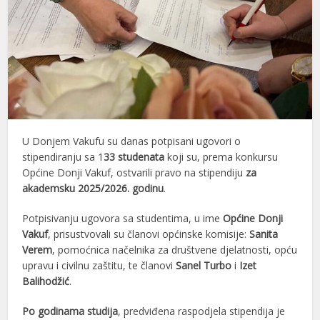
U Donjem Vakufu su danas potpisani ugovori o
stipendiranju sa 1
33 studenata
koji su, prema konkursu
Općine Donji Vakuf, ostvarili pravo na stipendiju
za
akademsku 2025/2026. godinu
.
Potpisivanju ugovora sa studentima, u ime
Općine Donji
Vakuf
, prisustvovali su članovi općinske komisije:
Sanita
Verem
, pomoćnica načelnika za društvene djelatnosti, opću
upravu i civilnu zaštitu, te članovi
Sanel Turbo
i
Izet
Balihodžić
.
Po godinama studija
, predviđena raspodjela stipendija je