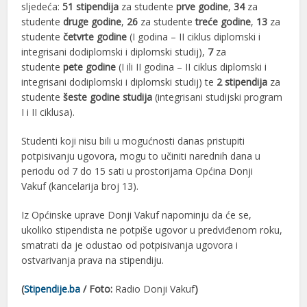
sljedeća:
51 stipendija
za studente
prve
godine
,
34
za
studente
druge
godine
,
26
za studente
treće godine
,
13
za
studente
četvrte godine
(I godina – II ciklus diplomski i
integrisani dodiplomski i diplomski studij),
7
za
studente
pete godine
(I ili II godina – II ciklus diplomski i
integrisani dodiplomski i diplomski studij) te
2 stipendija
za
studente
šeste godine studija
(integrisani studijski program
I i II ciklusa).
Studenti koji nisu bili u mogućnosti danas pristupiti
potpisivanju ugovora, mogu to učiniti narednih dana u
periodu od 7 do 15 sati u prostorijama
Općina Donji
Vakuf
(kancelarija broj 13).
Iz Općinske uprave Donji Vakuf napominju da će se,
ukoliko stipendista ne potpiše ugovor u predviđenom roku,
smatrati da je odustao od potpisivanja ugovora i
ostvarivanja prava na stipendiju.
(
Stipendije.ba
/ Foto:
Radio Donji Vakuf
)