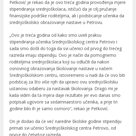
Petković je rekao da je ovo treća godina provođenja mjere
stipendiranja srednjoškolaca, ističući da je cilj pružanje
finansijske podrške roditeljima, ali i podsticanje učenika da
srednjoškolsko obrazovanje nastave u Petrovu.
„Ovo je treća godina od kako smo uveli praksu
stipendiranja učenika Srednjoškolskog centra Petrovo i
sada smo došli do toga da svi učenici od prvog do trećeg
razreda imaju stipendiju. Ovo je način da pomognemo
roditeljima srednjoškolaca koji su odlučili da nakon
osnovnog obrazovanja školovanje nastave u našem
Srednjoškolskom centru, istovremeno u nadi da će ovo biti
podsticaj za što više njih da upravo ovu srednjoškolsku
ustanovu odaberu za nastavak školovanja. Drago mi je
kada vidim da ta mjera daje rezultate jer evo danas smo
potpisali ugovore sa sedamnaestoro učenika, a prije tri
godine bilo ih je samo osmoro“, rekao je Petković.
On je dodao da će već naredne školske godine stipendiju
primati svi učenici Srednjoškolskog centra Petrovo, od
prvog do četvrtog razreda.