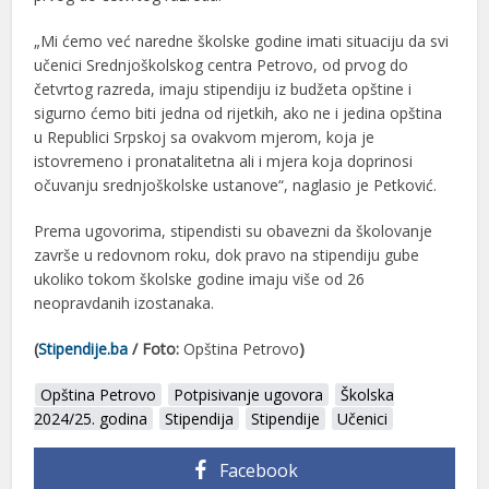
„Mi ćemo već naredne školske godine imati situaciju da svi
učenici Srednjoškolskog centra Petrovo, od prvog do
četvrtog razreda, imaju stipendiju iz budžeta opštine i
sigurno ćemo biti jedna od rijetkih, ako ne i jedina opština
u Republici Srpskoj sa ovakvom mjerom, koja je
istovremeno i pronatalitetna ali i mjera koja doprinosi
očuvanju srednjoškolske ustanove“, naglasio je Petković.
Prema ugovorima, stipendisti su obavezni da školovanje
završe u redovnom roku, dok pravo na stipendiju gube
ukoliko tokom školske godine imaju više od 26
neopravdanih izostanaka.
(
Stipendije.ba
/ Foto:
Opština Petrovo
)
Opština Petrovo
Potpisivanje ugovora
Školska
2024/25. godina
Stipendija
Stipendije
Učenici
Facebook