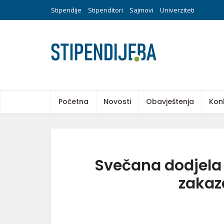
Stipendije
Stipenditori
Sajmovi
Univerziteti
Početna
Novosti
Obavještenja
Kon
Svečana dodjela 
zakaz