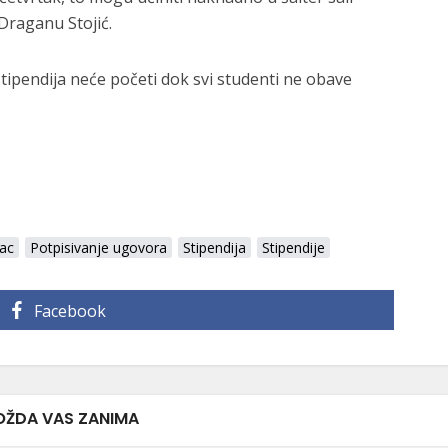
Draganu Stojić.
stipendija neće početi dok svi studenti ne obave
bac
Potpisivanje ugovora
Stipendija
Stipendije
Facebook
ŽDA VAS ZANIMA