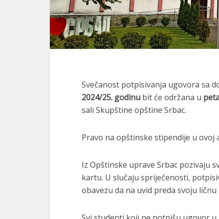
Svečanost potpisivanja ugovora sa do
2024/25. godinu
bit će održana u
peta
sali Skupštine opštine Srbac.
Pravo na opštinske stipendije u ovoj
Iz Opštinske uprave Srbac pozivaju s
kartu. U slučaju spriječenosti, potpis
obavezu da na uvid preda svoju ličnu 
Svi studenti koji ne potpišu ugovor u 