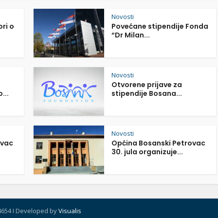
Novosti
ori o
Povećane stipendije Fonda
“Dr Milan...
Novosti
Otvorene prijave za
...
stipendije Bosana...
Novosti
ovac
Općina Bosanski Petrovac
30. jula organizuje...
4654 I Developed by
Visualis