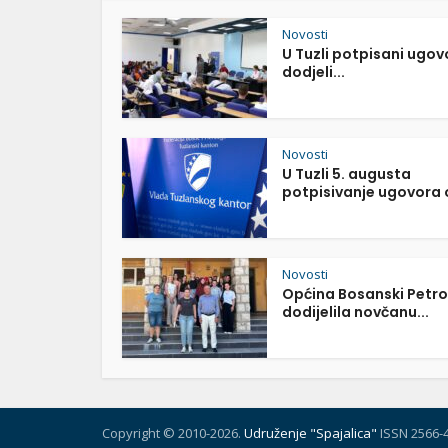
Novosti
U Tuzli potpisani ugov
dodjeli...
Novosti
U Tuzli 5. augusta
potpisivanje ugovora o
Novosti
Općina Bosanski Petr
dodijelila novčanu...
Copyright © 2010-2026.
Udruženje "Spajalica"
ISSN 2566-