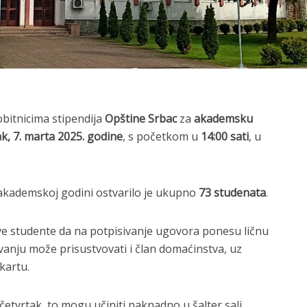
bitnicima stipendija
Opštine Srbac
za
akademsku
k, 7. marta 2025. godine
, s početkom u
14:00 sati
, u
 akademskoj godini ostvarilo je ukupno
73 studenata
.
ve studente da na potpisivanje ugovora ponesu ličnu
ivanju može prisustvovati i član domaćinstva, uz
kartu.
četvrtak, to mogu učiniti naknadno u šalter sali