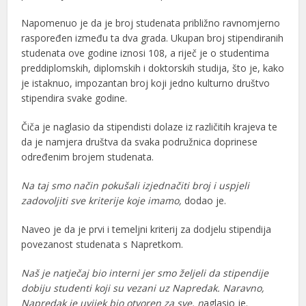
Napomenuo je da je broj studenata približno ravnomjerno
raspoređen između ta dva grada. Ukupan broj stipendiranih
studenata ove godine iznosi 108, a riječ je o studentima
preddiplomskih, diplomskih i doktorskih studija, što je, kako
je istaknuo, impozantan broj koji jedno kulturno društvo
stipendira svake godine.
Čiča je naglasio da stipendisti dolaze iz različitih krajeva te
da je namjera društva da svaka podružnica doprinese
određenim brojem studenata.
Na taj smo način pokušali izjednačiti broj i uspjeli
zadovoljiti sve kriterije koje imamo,
dodao je.
Naveo je da je prvi i temeljni kriterij za dodjelu stipendija
povezanost studenata s Napretkom.
Naš je natječaj bio interni jer smo željeli da stipendije
dobiju studenti koji su vezani uz Napredak. Naravno,
Napredak je uvijek bio otvoren za sve, n
aglasio je.