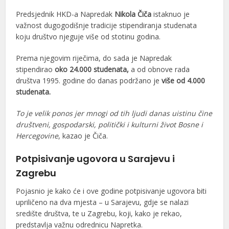
Predsjednik HKD-a Napredak
Nikola Čiča
istaknuo je
važnost dugogodišnje tradicije stipendiranja studenata
koju društvo njeguje više od stotinu godina.
Prema njegovim riječima, do sada je Napredak
stipendirao
oko 24.000 studenata,
a od obnove rada
društva 1995. godine do danas podržano je
više od 4.000
studenata.
To je velik ponos jer mnogi od tih ljudi danas uistinu čine
društveni, gospodarski, politički i kulturni život Bosne i
Hercegovine
, kazao je Čiča.
Potpisivanje ugovora u Sarajevu i
Zagrebu
Pojasnio je kako će i ove godine potpisivanje ugovora biti
upriličeno na dva mjesta – u Sarajevu, gdje se nalazi
središte društva, te u Zagrebu, koji, kako je rekao,
predstavlja važnu odrednicu Napretka.