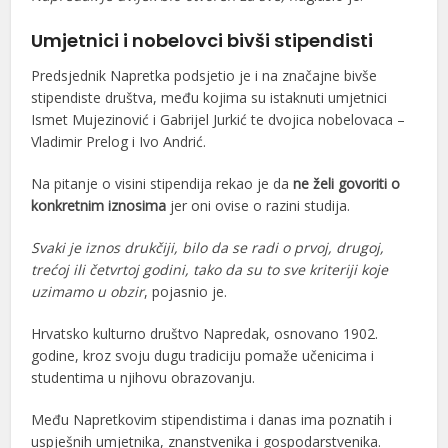
Umjetnici i nobelovci bivši stipendisti
Predsjednik Napretka podsjetio je i na značajne bivše
stipendiste društva, među kojima su istaknuti umjetnici
Ismet Mujezinović i Gabrijel Jurkić te dvojica nobelovaca –
Vladimir Prelog i Ivo Andrić.
Na pitanje o visini stipendija rekao je da
ne želi govoriti o
konkretnim iznosima
jer oni ovise o razini studija.
Svaki je iznos drukčiji, bilo da se radi o prvoj, drugoj,
trećoj ili četvrtoj godini, tako da su to sve kriteriji koje
uzimamo u obzir
, pojasnio je.
Hrvatsko kulturno društvo Napredak, osnovano 1902.
godine, kroz svoju dugu tradiciju pomaže učenicima i
studentima u njihovu obrazovanju.
Među Napretkovim stipendistima i danas ima poznatih i
uspješnih umjetnika, znanstvenika i gospodarstvenika.