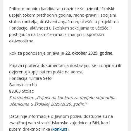
Prilikom odabira kandidata u obzir će se uzimati: školski
uspjeh tokom prethodnih godina, radno-pravni i socijalni
status roditelja, društveni angažman, učešće u projektima
Fondacije, aktivnosti u školskim sekcijama te učešće i
postignuća na takmičenjima iz znanja i u sportskim
aktivnostima.
Rok za podnošenje prijava je
22. oktobar 2025. godine
.
Prijava i prateća dokumentacija dostavljaju se u originalu ili
ovjerenoj kopiji putem pošte na adresu:
Fondacija “Elmira Sefo”
Banovinska bb
88360 Stolac
S naznakom: „Prijava na konkurs za dodjelu stipendija
učenicima u školskoj 2025/2026. godini“
Detaljnije informacije o Javnom pozivu dostupne su na
zvaničnoj web stranici Islamske zajednice u BiH, kao i
putem direktnog linka (
konkurs
).