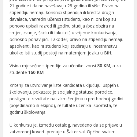
21 godine i da ne navršavaju 28 godina ili više. Pravo na
stipendiju nemaju korisnici stipendija ili kredita drugih
davalaca, vanredni učenici i studenti, kao ni oni koji su
ponovo upisali razred ili godinu studija (bez obzira na
smjer, zvanje, školu ili fakultet) u vrijeme konkurisanja,
odnosno ponavljači. Također, pravo na stipendiju nemaju
apsolventi, kao ni studenti koji studiraju u inostranstvu
ukoliko isti studij postoji na maternjem jeziku u BiH.
Visina mjesečne stipendije za učenike iznosi
80 KM
, a za
studente
160 KM
.
Kriteriji za utvrđivanje liste kandidata uključuju: uspjeh u
školovanju, pokazatelje socijalnog statusa porodice,
postignute rezultate na takmičenjima u prethodnoj godini
(pojedinačno ili ekipno), rezultate učenika–sportista, te
godinu školovanja.
U konkursu je, između ostalog, navedeno da se prijave u
zatvorenoj koverti predaje u Šalter sali Općine svakim