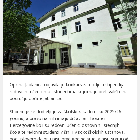
Općina Jablanica objavila je konkurs za dodjelu stipendija
redovnim učenicima i studentima koji imaju prebivalište na
području općine Jablanica.
Stipendije se dodjeljuju za školsku/akademsku 2025/26.
godinu, a pravo na njih imaju državljani Bosne i
Hercegovine koji su redovni učenici osnovnih i srednjih
škola te redovni studenti viših ili visokoškolskih ustanova,
pod uslovom da pri upisu prve godine studija nisu stariji od