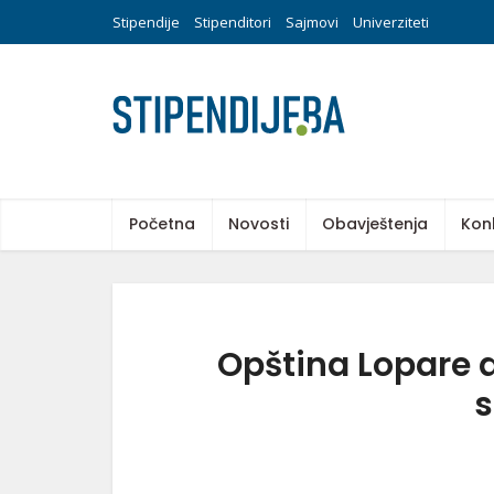
Stipendije
Stipenditori
Sajmovi
Univerziteti
Početna
Novosti
Obavještenja
Kon
Opština Lopare d
s