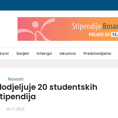
kursi
Savjeti
Intervjui
Iskustva
Predstavljamo
Novosti
odjeljuje 20 studentskih
tipendija
26.11.2025.