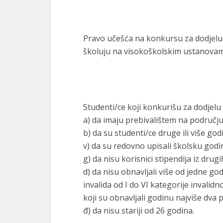
Pravo učešća na konkursu za dodjelu s
školuju na visokoškolskim ustanovama
Studenti/ce koji konkurišu za dodjelu
a) da imaju prebivalištem na područj
b) da su studenti/ce druge ili više god
v) da su redovno upisali školsku godin
g) da nisu korisnici stipendija iz drug
d) da nisu obnavljali više od jedne go
invalida od I do VI kategorije invalidno
koji su obnavljali godinu najviše dva 
đ) da nisu stariji od 26 godina.