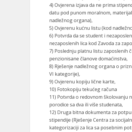
4) Ovjerena izjava da ne prima stipendi
datu pod punom moralnom, materijal
nadležnog organa),
5) Ovjerenu kućnu listu (kod nadležn
6) Potvrda da se student i nezaposlen
nezaposlenih lica kod Zavoda za zapoš
7) Poslednju platnu listu zaposlenih č
penzionisane članove domaćinstva,
8) Rješenje nadležnog organa o prizna
VI kategorije),
9) Ovjerenu kopiju lične karte,
10) Fotokopiju tekućeg računa
11) Potvrda o redovnom školovanju na
porodice sa dva ili više studenata,
12) Druga bitna dokumenta za potpunu
stipendije (Rješenje Centra za socijaln
kategorizaciji za lica sa posebnim p