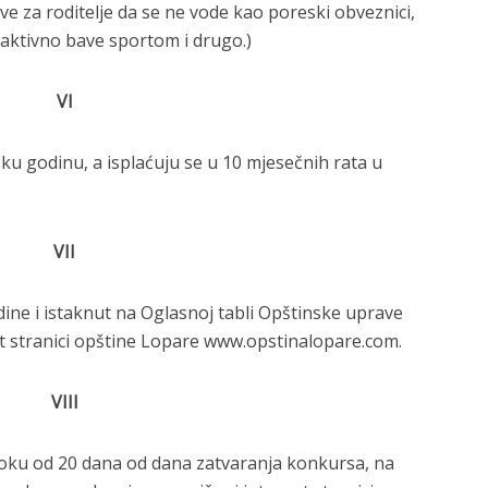
e za roditelje da se ne vode kao poreski obveznici,
 aktivno bave sportom i drugo.)
VI
sku godinu, a isplaćuju se u 10 mjesečnih rata u
VII
ine i istaknut na Oglasnoj tabli Opštinske uprave
et stranici opštine Lopare www.opstinalopare.com.
VIII
 roku od 20 dana od dana zatvaranja konkursa, na