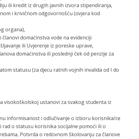
ju ili kredit iz drugih javnih izvora stipendiranja,
nom i krivičnom odgovornošću (ovjera kod
og organa),
i članovi domaćinstva vode na evidenciji
ljavanje ili Uvjerenje iz poreske uprave,
lanova domaćinstva ili poslednji ček od penzije za
tom statusu (za djecu ratnih vojnih invalida od I do
 visokoškolskoj ustanovi za svakog studenta iz
 informisanost i odlučivanje o izboru korisnika/ce
i rad o statusu korisnika socijalne pomoći ili o
otrebama, Potvrda o redovnom školovanju za članove