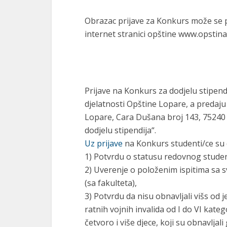
Obrazac prijave za Konkurs može se pre
internet stranici opštine www.opstin
Prijave na Konkurs za dodjelu stipend
djelatnosti Opštine Lopare, a predaju 
Lopare, Cara Dušana broj 143, 75240
dodjelu stipendija“.
Uz prijave
na Konkurs studenti/ce su 
1) Potvrdu o statusu redovnog student
2) Uverenje o položenim ispitima sa 
(sa fakulteta),
3) Potvrdu da nisu obnavljali višs od 
ratnih vojnih invalida od I do VI kateg
četvoro i više djece, koji su obnavljal