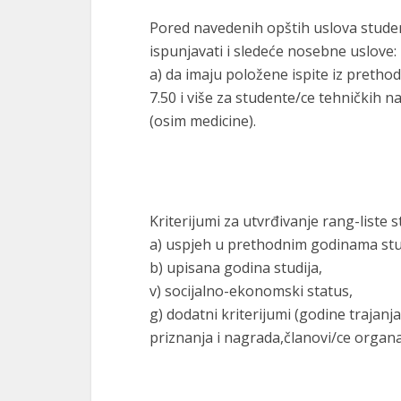
Pored navedenih opštih uslova studen
ispunjavati i sledeće nosebne uslove:
a) da imaju položene ispite iz preth
7.50 i više za studente/ce tehničkih n
(osim medicine).
Kriterijumi za utvrđivanje rang-liste 
a) uspjeh u prethodnim godinama stu
b) upisana godina studija,
v) socijalno-ekonomski status,
g) dodatni kriterijumi (godine trajanja
priznanja i nagrada,članovi/ce organa