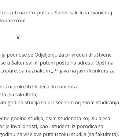
uzeti na info-pultu u Šalter sali ili na zvaničnoj
alopare.com.
V
ija podnose se Odjeljenju za privredu i društvene
se u Šalter sali ili putem pošte na adresu: Opština
 Lopare, sa naznakom „Prijava na javni konkurs za
dužni priložiti sledeća dokumenta:
a (sa fakulteta),
svih godina studija sa prosečnom ocjenom studiranja
jedne godine studija, osim studenata koji su djeca
orije invalidnosti, kao i studenti iz porodica sa
i godinu najviše dva puta u toku studija (sa fakulteta),