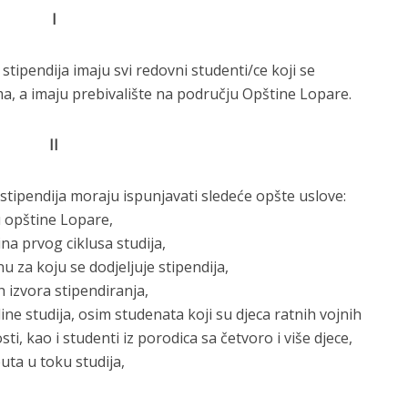
I
tipendija imaju svi redovni studenti/ce koji se
, a imaju prebivalište na području Opštine Lopare.
II
 stipendija moraju ispunjavati sledeće opšte uslove:
u opštine Lopare,
ina prvog ciklusa studija,
u za koju se dodjeljuje stipendija,
ih izvora stipendiranja,
dine studija, osim studenata koji su djeca ratnih vojnih
sti, kao i studenti iz porodica sa četvoro i više djece,
puta u toku studija,