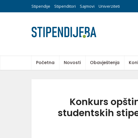
Stipendije
Stipenditori
Sajmovi
Univerziteti
Početna
Novosti
Obavještenja
Kon
Konkurs opštin
studentskih stipe