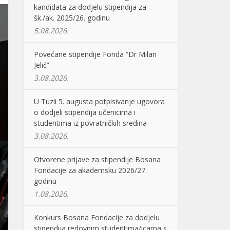
kandidata za dodjelu stipendija za
šk./ak. 2025/26. godinu
5.08.2026.
Povećane stipendije Fonda “Dr Milan
Jelić”
3.08.2026.
U Tuzli 5. augusta potpisivanje ugovora
o dodjeli stipendija učenicima i
studentima iz povratničkih sredina
3.08.2026.
Otvorene prijave za stipendije Bosana
Fondacije za akademsku 2026/27.
godinu
1.08.2026.
Konkurs Bosana Fondacije za dodjelu
stipendija redovnim studentima/icama s