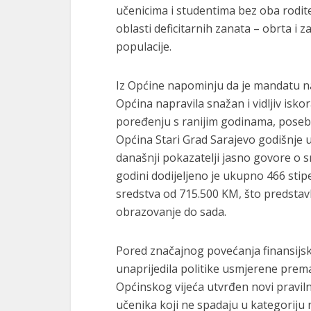
učenicima i studentima bez oba rodite
oblasti deficitarnih zanata – obrta i 
populacije.
Iz Općine napominju da je mandatu na
Općina napravila snažan i vidljiv isk
poređenju s ranijim godinama, poseb
Općina Stari Grad Sarajevo godišnje u
današnji pokazatelji jasno govore o
godini dodijeljeno je ukupno 466 stip
sredstva od 715.500 KM, što predstavlj
obrazovanje do sada.
Pored značajnog povećanja finansijski
unaprijedila politike usmjerene prema
Općinskog vijeća utvrđen novi praviln
učenika koji ne spadaju u kategoriju 