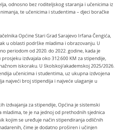
lja, odnosno bez roditeljskog staranja i učenicima iz
zanimanja, te učenicima i studentima – djeci boračke
čelnika Općine Stari Grad Sarajevo Irfana Čengića,
orak u oblasti podrške mladima i obrazovanju. U
no periodom od 2020. do 2022. godine, kada je
 prosjeku izdvajala oko 312.600 KM za stipendije,
 snažnom iskoraku. U školskoj/akademskoj 2025/2026.
endija učenicima i studentima, uz ukupna izdvojena
a najveći broj stipendija i najveće ulaganje u
h izdvajanja za stipendije, Općina je sistemski
 mladima, te je na jednoj od prethodnih sjednica
ik kojim se uređuje način stipendiranja odličnih
nadarenih, čime je dodatno proširen i učinjen