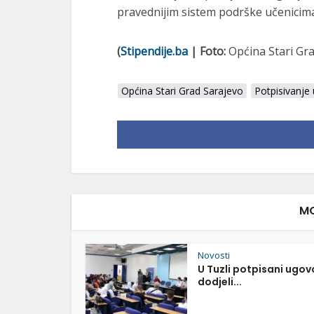
pravednijim sistem podrške učenicima
(
Stipendije.ba
| Foto:
Općina Stari Gr
Općina Stari Grad Sarajevo
Potpisivanje
MO
Novosti
U Tuzli potpisani ugov
dodjeli...