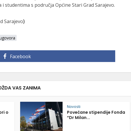
 i studentima s područja Općine Stari Grad Sarajevo.
ad Sarajevo
)
 ugovora
Facebook
ŽDA VAS ZANIMA
Novosti
ori o
Povećane stipendije Fonda
“Dr Milan...