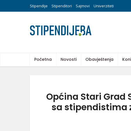
Stipendije
Stipenditori
Sajmovi
Univerziteti
Početna
Novosti
Obavještenja
Kon
Općina Stari Grad 
sa stipendistima 