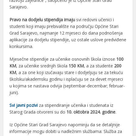
razvoju zajednice”, saopćeno je iz Općine Stari Grad
Sarajevo.
Pravo na dodjelu stipendija imaju
svi redovni učenici i
studenti koji imaju prebivalište na području Općine Stari
Grad Sarajevo, najmanje 12 mjeseci do dana podnošenja
aplikacije za dodjelu stipendije, uz ostale uslove predviđene
konkursima.
Mjesečne stipendije za učenike osnovnih škola iznose
100
KM
, za učenike srednjih škola
150 KM
, a za studente
200
KM
, a za one koji izučavaju stare i dodjeljuju se za tekuću
školsku/akademsku godinu i isplaćuju se za devet mjeseci
u kojima se nastava odvija (septembar-decembar; februar-
juni).
Svi javni pozivi
za stipendiranje učenika i studenata iz
Starog Grada otvoreni su do
10. oktobra 2024. godine
.
Iz Općine Stari Grad Sarajevo napominju da se detaljnije
informacije mogu dobiti u nadležnim službama: Služba za