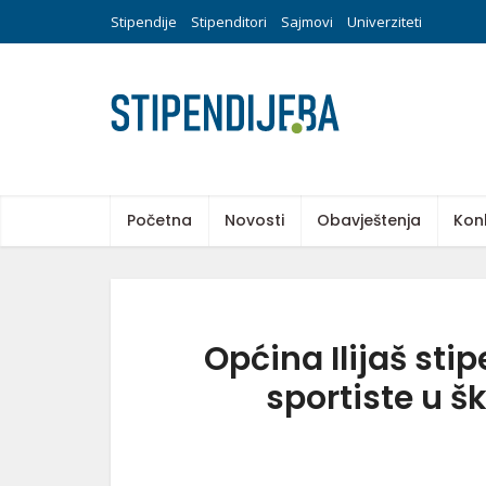
Stipendije
Stipenditori
Sajmovi
Univerziteti
Početna
Novosti
Obavještenja
Kon
Općina Ilijaš sti
sportiste u š