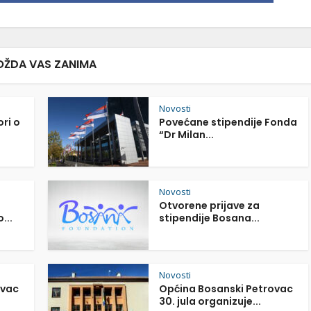
ŽDA VAS ZANIMA
Novosti
ori o
Povećane stipendije Fonda
“Dr Milan...
Novosti
Otvorene prijave za
...
stipendije Bosana...
Novosti
ovac
Općina Bosanski Petrovac
30. jula organizuje...