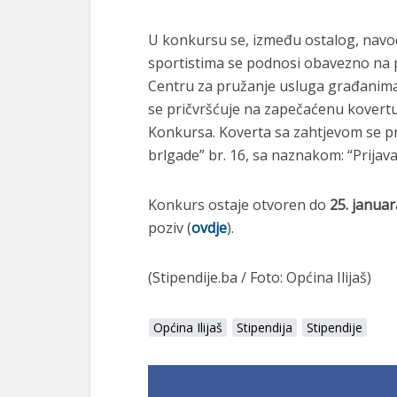
U konkursu se, između ostalog, navod
sportistima se podnosi obavezno na 
Centru za pružanje usluga građanima Op
se pričvršćuje na zapečaćenu kovertu
Konkursa. Koverta sa zahtjevom se preda
brlgade” br. 16, sa naznakom: “Prijava
Konkurs ostaje otvoren do
25. januar
poziv (
ovdje
).
(Stipendije.ba / Foto: Općina Ilijaš)
Općina Ilijaš
Stipendija
Stipendije