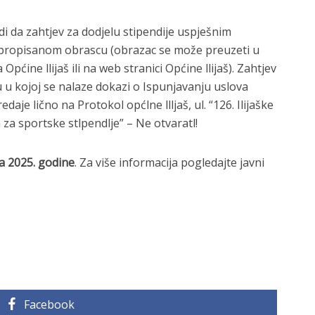
i da zahtjev za dodjelu stipendije uspješnim
propisanom obrascu (obrazac se može preuzeti u
ćine llijaš ili na web stranici Općine llijaš). Zahtjev
 u kojoj se nalaze dokazi o Ispunjavanju uslova
je lično na Protokol općlne llljaš, ul. “126. Ilijaške
 za sportske stlpendlje” – Ne otvaratl!
a 2025. godine
. Za više informacija pogledajte javni
Facebook