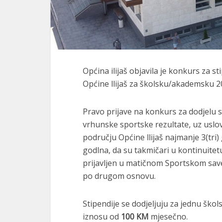
Općina ilijaš objavila je konkurs za s
Općine llijaš za školsku/akademsku 2
Pravo prijave na konkurs za dodjelu st
vrhunske sportske rezultate, uz uslov
području Općine llijaš najmanje 3(tri
godlna, da su takmičari u kontinuitetu
prijavljen u matičnom Sportskom save
po drugom osnovu.
Stipendije se dodjeljuju za jednu škol
iznosu od
100 KM
mjesečno.