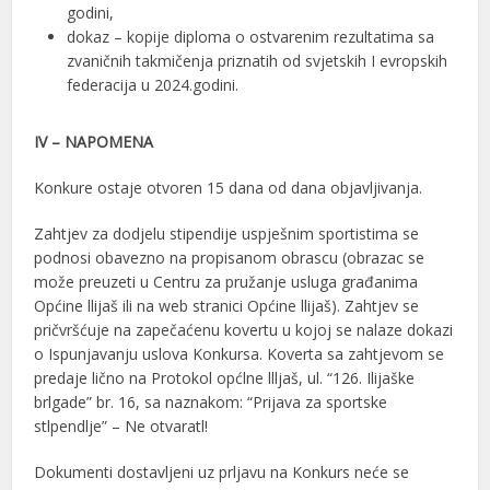
godini,
dokaz – kopije diploma o ostvarenim rezultatima sa
zvaničnih takmičenja priznatih od svjetskih I evropskih
federacija u 2024.godini.
IV – NAPOMENA
Konkure ostaje otvoren 15 dana od dana objavljivanja.
Zahtjev za dodjelu stipendije uspješnim sportistima se
podnosi obavezno na propisanom obrascu (obrazac se
može preuzeti u Centru za pružanje usluga građanima
Općine llijaš ili na web stranici Općine llijaš). Zahtjev se
pričvršćuje na zapečaćenu kovertu u kojoj se nalaze dokazi
o Ispunjavanju uslova Konkursa. Koverta sa zahtjevom se
predaje lično na Protokol općlne llljaš, ul. “126. Ilijaške
brlgade” br. 16, sa naznakom: “Prijava za sportske
stlpendlje” – Ne otvaratl!
Dokumenti dostavljeni uz prljavu na Konkurs neće se