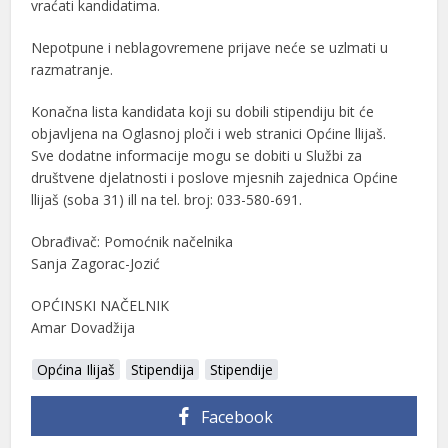
vraćati kandidatima.
Nepotpune i neblagovremene prijave neće se uzlmati u
razmatranje.
Konačna lista kandidata koji su dobili stipendiju bit će
objavljena na Oglasnoj ploči i web stranici Općine llijaš.
Sve dodatne informacije mogu se dobiti u Službi za
društvene djelatnosti i poslove mjesnih zajednica Općine
llijaš (soba 31) ill na tel. broj: 033-580-691.
Obrađivač: Pomoćnik načelnika
Sanja Zagorac-Jozić
OPĆINSKI NAČELNIK
Amar Dovadžija
Općina Ilijaš
Stipendija
Stipendije
Facebook