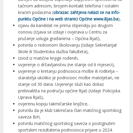
tačnom adresom, brojem-kontakt telefona I ostalim
kraćim podacima (
obrazac zahtjeva nalazi se na info-
punktu Općine i na web stranici Općine www.ilijas.ba
),
izjavu da kandidat ne prima stipendiju po drugom
osnovu (Izjava se izdaje i ovjerava u Centru za
pružanje usluga građanima – Općina llijaš),
potvrda o redovnom školovanju (Izdaje Sekretarijat
škole ili Studentska služba fakulteta),
izvod iz matične knjige rođenih,
uvjerenje o državljanstvu (ne starije od 6 mjeseci),
uvjerenje o kretanju podnosioca molbe ili roditelja –
staratelja ukoliko je podnosioc molbe maloljetan, ne
starije od 30 dana. Uvjerenje služi kao dokaz
prebivališta na području općine llijaš (Izdaje Policijska
Uprava llijaš),
ovjerenu kopiju takmičarske knjižice,
potvrdu da je klub takmičara član matičnog sportskog
saveza BiH,
potvrdu matičnog sportskog saveza o postignutim
sportskim rezultatima podnosioca prijave u 2024.