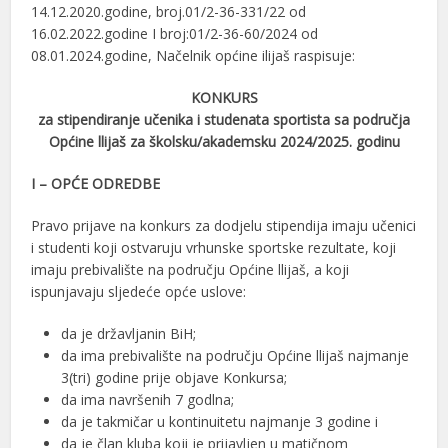
14.12.2020.godine, broj.01/2-36-331/22 od
16.02.2022.godine I broj:01/2-36-60/2024 od
08.01.2024.godine, Načelnik općine ilijaš raspisuje:
KONKURS
za stipendiranje učenika i studenata sportista sa područja
Općine llijaš za školsku/akademsku 2024/2025. godinu
I – OPĆE ODREDBE
Pravo prijave na konkurs za dodjelu stipendija imaju učenici
i studenti koji ostvaruju vrhunske sportske rezultate, koji
imaju prebivalište na području Općine llijaš, a koji
ispunjavaju sljedeće opće uslove:
da je državljanin BiH;
da ima prebivalište na području Općine llijaš najmanje
3(tri) godine prije objave Konkursa;
da ima navršenih 7 godlna;
da je takmičar u kontinuitetu najmanje 3 godine i
da je član kluba koji je prijavljen u matičnom