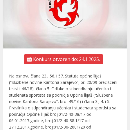
Konkurs otvoren do: 24.1.2025.
Na osnovu člana 23., 56. i 57. Statuta općine llijaš
(“Službene novine Kantona Sarajevo”, br. 20/09-prečišćeni
tekst i 46/18), člana 5. Odluke o stipendiranju učenika i
studenata sportista sa područja Općine llijaš (“Službene
novine Kantona Sarajevo”, broj 49/16) i člana 3., 4. i 5.
Pravilnika o stlpendiranju učenika i studenata sportlsta sa
područja Općine llijaš broj:01/2-40-38/17 od
06.01.2017.godine, broj:01/2-40-38.1/17 od
27.12.2017.godine, broj:01/2-36-2601/20 od