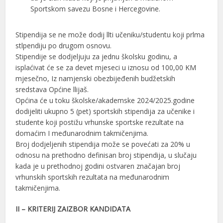
Sportskom savezu Bosne i Hercegovine.
Stipendija se ne može dodij llti učeniku/studentu koji prlma
stlpendiju po drugom osnovu.
Stipendije se dodjeljuju za jednu školsku godinu, a
isplaćivat će se za devet mjeseci u iznosu od 100,00 KM
mjesečno, Iz namjenski obezbijeđenih budžetskih
sredstava Općine llijaš.
Općina će u toku školske/akademske 2024/2025.godine
dodijeliti ukupno 5 (pet) sportskih stipendija za učenike i
studente koji postižu vrhunske sportske rezultate na
domaćim I međunarodnim takmičenjima.
Broj dodjeljenih stipendija može se povećati za 20% u
odnosu na prethodno definisan broj stipendija, u slučaju
kada je u prethodnoj godini ostvaren značajan broj
vrhunskih sportskih rezultata na međunarodnim
takmičenjima.
II – KRITERIJ ZAIZBOR KANDIDATA