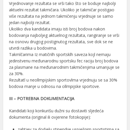
Vrjednovanje rezultata se vrši tako što se boduje najbolji
aktuelni rezultat takmičara. Ukoliko je takmičar postigao
više rezultata na jednom takmičenju vrjednuje se samo
jedan najbolji rezultat.
Ukoliko dva kandidata imaju isti broj bodova nakon
bodovanja najboljeg aktuelnog rezultata, rangiranje se vrši
na osnovu drugog postignutog rezultata, sve dok se ne
utvrdi razlika u bodovima.
Takmlčarima Iz matičnlh sportsklh saveza kojl nemaju
jedinstvenu međunarodnu sportsku fec raciju broj bodova
za plasmane na međunarodnim takmičenjima umanjuje se
za 30%.
Rezultatl u neollmpijskim sportovlma vrjednuju se sa 30%
bodova manje u odnosu na ollmpijske sportove.
III – POTREBNA DOKUMENTACIJA
Kandidati koji konkurišu dužni su dostaviti sljedeća
dokumenta (original ili ovjerene fotokopije):
zahtjev za dodjelu stipendije uspješnim sportistima sa