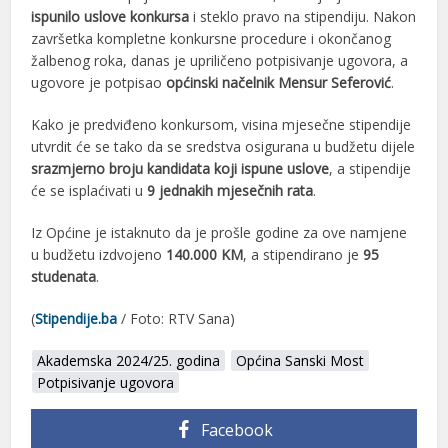
ispunilo uslove konkursa
i steklo pravo na stipendiju. Nakon
završetka kompletne konkursne procedure i okončanog
žalbenog roka, danas je upriličeno potpisivanje ugovora, a
ugovore je potpisao
općinski načelnik Mensur Seferović
.
Kako je predviđeno konkursom, visina mjesečne stipendije
utvrdit će se tako da se sredstva osigurana u budžetu dijele
srazmjerno broju kandidata koji ispune uslove
, a stipendije
će se isplaćivati u
9 jednakih mjesečnih rata
.
Iz Općine je istaknuto da je prošle godine za ove namjene
u budžetu izdvojeno
140.000 KM
, a stipendirano je
95
studenata
.
(
Stipendije.ba
/ Foto: RTV Sana)
Akademska 2024/25. godina
Općina Sanski Most
Potpisivanje ugovora
Facebook