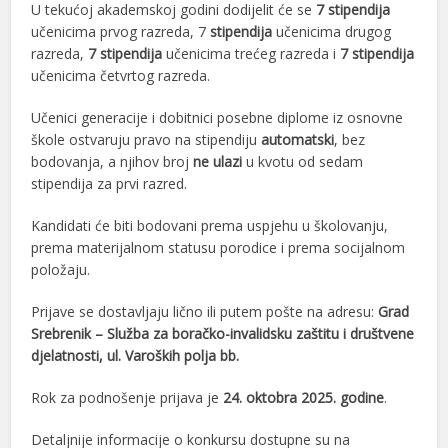
U tekućoj akademskoj godini dodijelit će se
7 stipendija
učenicima prvog razreda, 7
stipendija
učenicima drugog
razreda,
7 stipendija
učenicima trećeg razreda i
7 stipendija
učenicima četvrtog razreda.
Učenici generacije i dobitnici posebne diplome iz osnovne
škole ostvaruju pravo na stipendiju
automatski
, bez
bodovanja, a njihov broj
ne ulazi
u kvotu od sedam
stipendija za prvi razred.
Kandidati će biti bodovani prema uspjehu u školovanju,
prema materijalnom statusu porodice i prema socijalnom
položaju.
Prijave se dostavljaju lično ili putem pošte na adresu:
Grad
Srebrenik – Služba za boračko-invalidsku zaštitu i društvene
djelatnosti, ul. Varoških polja bb.
Rok za podnošenje prijava je
24. oktobra 2025. godine
.
Detaljnije informacije o konkursu dostupne su na