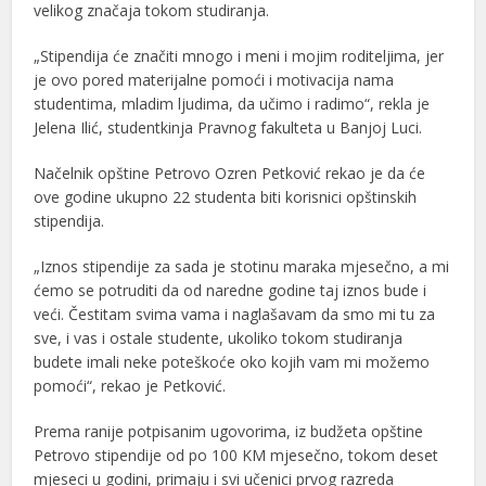
velikog značaja tokom studiranja.
„Stipendija će značiti mnogo i meni i mojim roditeljima, jer
je ovo pored materijalne pomoći i motivacija nama
studentima, mladim ljudima, da učimo i radimo“, rekla je
Jelena Ilić, studentkinja Pravnog fakulteta u Banjoj Luci.
Načelnik opštine Petrovo Ozren Petković rekao je da će
ove godine ukupno 22 studenta biti korisnici opštinskih
stipendija.
„Iznos stipendije za sada je stotinu maraka mjesečno, a mi
ćemo se potruditi da od naredne godine taj iznos bude i
veći. Čestitam svima vama i naglašavam da smo mi tu za
sve, i vas i ostale studente, ukoliko tokom studiranja
budete imali neke poteškoće oko kojih vam mi možemo
pomoći“, rekao je Petković.
Prema ranije potpisanim ugovorima, iz budžeta opštine
Petrovo stipendije od po 100 KM mjesečno, tokom deset
mjeseci u godini, primaju i svi učenici prvog razreda