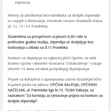
mjeseca)
Kriteriji za utvrđivanje liste kandidata za dodjelu stipendije
su: uspjeh u školovanju, imovinski cenzus i branilački status
(čl. 12, 13 i 14. Pravilnika).
Studentima sa prosječnom ocjenom 9,00 i više iz
prethodne godine studija, stipendija se dodjeljuje bez
bodovanja u skladu sa čl.11.Pravilnika.
Konkurs se objavljuje na oglasnoj ploči Općine, na web
stranici Općine i dnevnim novinama “Oslobođenje” i ostaje
otvoren 15 dana od dana posljednjeg objavljivanja.
Prijave sa dokazima o ispunjavanju uslova dostavljati lično
ili putem pošte na adresu:
OPĆINA KALESIJA, OPĆINSKI
NAČELNIK, ul. Patriotske lige br.15. 75260 Kalesija, sa
naznakom “Za komisiju za rješavanje prijava na konkurs za
dodjelu stipendija”.