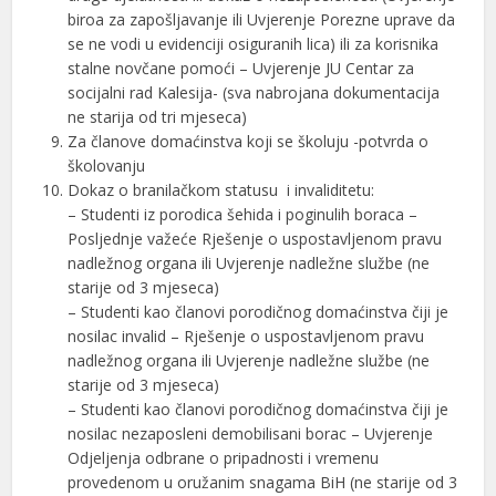
biroa za zapošljavanje ili Uvjerenje Porezne uprave da
se ne vodi u evidenciji osiguranih lica) ili za korisnika
stalne novčane pomoći – Uvjerenje JU Centar za
socijalni rad Kalesija- (sva nabrojana dokumentacija
ne starija od tri mjeseca)
Za članove domaćinstva koji se školuju -potvrda o
školovanju
Dokaz o branilačkom statusu i invaliditetu:
– Studenti iz porodica šehida i poginulih boraca –
Posljednje važeće Rješenje o uspostavljenom pravu
nadležnog organa ili Uvjerenje nadležne službe (ne
starije od 3 mjeseca)
– Studenti kao članovi porodičnog domaćinstva čiji je
nosilac invalid – Rješenje o uspostavljenom pravu
nadležnog organa ili Uvjerenje nadležne službe (ne
starije od 3 mjeseca)
– Studenti kao članovi porodičnog domaćinstva čiji je
nosilac nezaposleni demobilisani borac – Uvjerenje
Odjeljenja odbrane o pripadnosti i vremenu
provedenom u oružanim snagama BiH (ne starije od 3