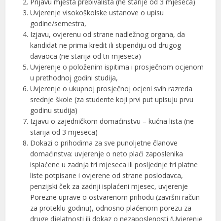
Prijavu mjesta prebivališta (ne starije od 3 mjeseca)
Uvjerenje visokoškolske ustanove o upisu
godine/semestra,
Izjavu, ovjerenu od strane nadležnog organa, da
kandidat ne prima kredit ili stipendiju od drugog
davaoca (ne starija od tri mjeseca)
Uvjerenje o položenim ispitima i prosječnom ocjenom
u prethodnoj godini studija,
Uvjerenje o ukupnoj prosječnoj ocjeni svih razreda
srednje škole (za studente koji prvi put upisuju prvu
godinu studija)
Izjavu o zajedničkom domaćinstvu – kućna lista (ne
starija od 3 mjeseca)
Dokazi o prihodima za sve punoljetne članove
domaćinstva: uvjerenje o neto plaći zaposlenika
isplaćene u zadnja tri mjeseca ili posljednje tri platne
liste potpisane i ovjerene od strane poslodavca,
penzijski ček za zadnji isplaćeni mjesec, uvjerenje
Porezne uprave o ostvarenom prihodu (završni račun
za proteklu godinu), odnosno plaćenom porezu za
druge djelatnosti ili dokaz o nezaposlenosti (Uvjerenje