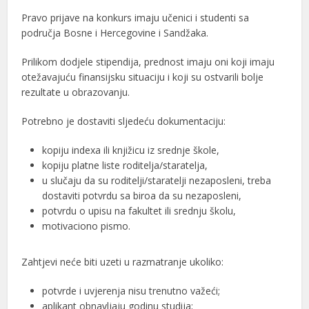
Pravo prijave na konkurs imaju učenici i studenti sa
područja Bosne i Hercegovine i Sandžaka.
Prilikom dodjele stipendija, prednost imaju oni koji imaju
otežavajuću finansijsku situaciju i koji su ostvarili bolje
rezultate u obrazovanju.
Potrebno je dostaviti sljedeću dokumentaciju:
kopiju indexa ili knjižicu iz srednje škole,
kopiju platne liste roditelja/staratelja,
u slučaju da su roditelji/staratelji nezaposleni, treba
dostaviti potvrdu sa biroa da su nezaposleni,
potvrdu o upisu na fakultet ili srednju školu,
motivaciono pismo.
Zahtjevi neće biti uzeti u razmatranje ukoliko:
potvrde i uvjerenja nisu trenutno važeći;
aplikant obnavljaju godinu studija;