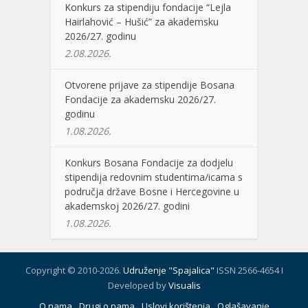
Konkurs za stipendiju fondacije “Lejla
Hairlahović – Hušić” za akademsku
2026/27. godinu
2.08.2026.
Otvorene prijave za stipendije Bosana
Fondacije za akademsku 2026/27.
godinu
1.08.2026.
Konkurs Bosana Fondacije za dodjelu
stipendija redovnim studentima/icama s
područja države Bosne i Hercegovine u
akademskoj 2026/27. godini
1.08.2026.
Copyright © 2010-2026.
Udruženje "Spajalica"
ISSN 2566-4654 I
Developed by
Visualis
O nama
Drugi o nama
Uslovi korištenja
Oglašavanje