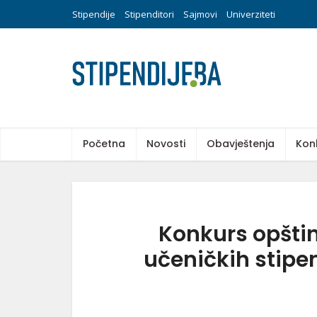
Stipendije
Stipenditori
Sajmovi
Univerziteti
Početna
Novosti
Obavještenja
Kon
Konkurs opštin
učeničkih stipen