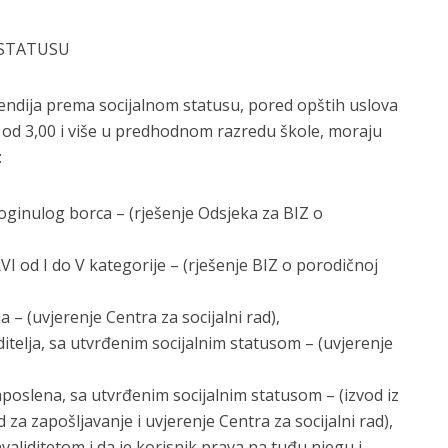
 STATUSU
pendija prema socijalnom statusu, pored opštih uslova
na od 3,00 i više u predhodnom razredu škole, moraju
:
oginulog borca – (rješenje Odsjeka za BIZ o
I od I do V kategorije – (rješenje BIZ o porodičnoj
a – (uvjerenje Centra za socijalni rad),
telјa, sa utvrđenim socijalnim statusom – (uvjerenje
aposlena, sa utvrđenim socijalnim statusom – (izvod iz
za zapošlјavanje i uvjerenje Centra za socijalni rad),
validitetom i da je korisnik prava na tuđu njegu i