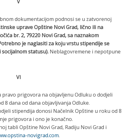
V
trebnom dokumentacijom podnosi se u zatvorenoj
tinske uprave
O
pštine Novi Grad, lično ili na
 Kočića br. 2, 79220 Novi Grad, sa naznakom
Potrebno je naglasiti za koju vrstu stipendije se
i socijalnom statusu).
Neblagovremene i nepotpune
VI
 pravo prigovora na objavlјenu Odluku o dodjeli
d 8 dana od dana objavlјivanja Odluke.
djeli stipendija donosi Načelnik Opštine u roku od 8
je prigovora i ono je konačno.
oj tabli Opštine Novi Grad, Radiju Novi Grad i
ww.opstina-novigrad.com
.