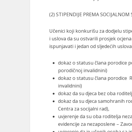
(2) STIPENDIJE PREMA SOCIJALNOM
Učenici koji konkurišu za dodjelu sti
i uslova da su ostvarili prosjek ocje
ispunjavati i jedan od slјedećih uslova
dokaz o statusu člana porodice p
porodičnoj invalidnini)
dokaz o statusu člana porodice RV
invalidnini)
dokaz da su djeca bez oba roditelј
dokaz da su djeca samohranih rodi
Centra za socijalni rad),
uvjerenje da su oba roditelјa nez
evidencije za nezaposlene – Zavod 
uvjerenje da je učenik osoba sa in