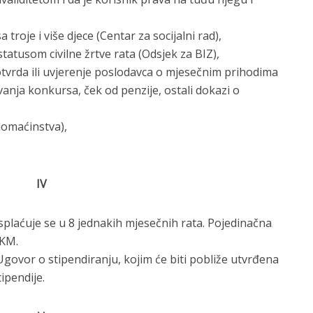
 troje i više djece (Centar za socijalni rad),
statusom civilne žrtve rata (Odsjek za BIZ),
vrda ili uvjerenje poslodavca o mjesečnim prihodima
ivanja konkursa, ček od penzije, ostali dokazi o
 domaćinstva),
IV
splaćuje se u 8 jednakih mjesečnih rata. Pojedinačna
 KM.
Ugovor o stipendiranju, kojim će biti pobliže utvrđena
ipendije.