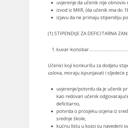
uvjerenje da učenik nije obnovio n
izvod iz MKR, (da učenik ima do 1
izjavu da ne primaju stipendiju 
(1) STIPENDIJE ZA DEFICITARNA ZAN
kuvar-konobar……………………………………
Učenici koji konkurišu za dodjelu sti
uslova, moraju ispunjavati i slјedeće
uvjerenje/potvrdu da je učenik prv
kao redovan učenik odgovarajuće
deficitarno,
potvrda o prosjeku ocjena iz sred
srednje škole,
kućnu listu u kojoj su navedeni s