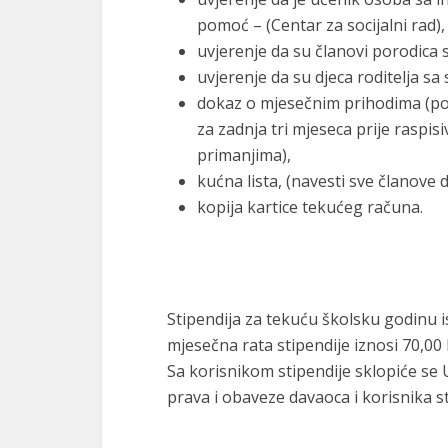
pomoć – (Centar za socijalni rad),
uvjerenje da su članovi porodica sa
uvjerenje da su djeca roditelјa sa 
dokaz o mjesečnim prihodima (pot
za zadnja tri mjeseca prije raspis
primanjima),
kućna lista, (navesti sve članove
kopija kartice tekućeg računa.
Stipendija za tekuću školsku godinu i
mjesečna rata stipendije iznosi 70,00
Sa korisnikom stipendije sklopiće se 
prava i obaveze davaoca i korisnika st