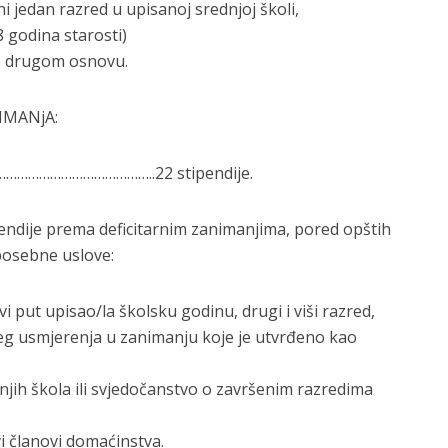
i jedan razred u upisanoj srednjoj školi,
8 godina starosti)
po drugom osnovu.
IMANјA:
………………………………..22 stipendije.
pendije prema deficitarnim zanimanjima, pored opštih
 posebne uslove:
i put upisao/la školsku godinu, drugi i viši razred,
g usmjerenja u zanimanju koje je utvrđeno kao
njih škola ili svjedočanstvo o završenim razredima
vi članovi domaćinstva.