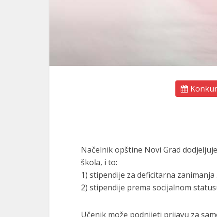
Konkurs
Načelnik opštine Novi Grad dodjelјuje
škola, i to:
1) stipendije za deficitarna zanimanj
2) stipendije prema socijalnom stat
Učenik može podnijeti prijavu za samo