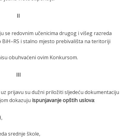
II
uju se redovnim učenicima drugog i višeg razreda
 BiH–RS i stalno mjesto prebivališta na teritoriji
 nisu obuhvaćeni ovim Konkursom.
III
, uz prijavu su dužni priložiti slјedeću dokumentaciju
kojom dokazuju
ispunjavanje opštih uslova
:
H,
da srednje škole,