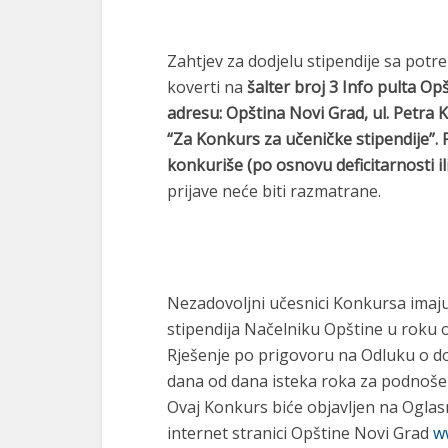
Zahtjev za dodjelu stipendije sa po
koverti na
šalter broj 3 Info pulta
Opš
adresu:
O
pština Novi Grad, ul. Petra
“Za
K
onkurs za
učeničke stipendije”. 
konkuriše (po osnovu deficitarnosti il
prijave neće biti razmatrane.
Nezadovolјni učesnici Konkursa imaju
stipendija Načelniku Opštine u roku o
Rješenje po prigovoru na Odluku o do
dana od dana isteka roka za podnošen
Ovaj Konkurs biće objavlјen na Oglasn
internet stranici Opštine Novi Grad
w