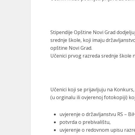
Stipendije Opštine Novi Grad dodjelј
srednje škole, koji imaju državlјanstvo
opštine Novi Grad.
Učenici prvog razreda srednje škole
Učenici koji se prijavlјuju na Konkurs
(u orginalu ili ovjerenoj fotokopiji) 
uvjerenje o državlјanstvu RS – Bi
potvrda o prebivalištu,
uvjerenje o redovnom upisu razre