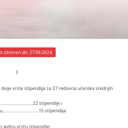
 otvoren do: 27.09.2024.
I
 dvije vrste stipendija za 37 redovna učenika srednjih
a …………………………..22 stipendije i
usu……………………………..15 stipendija.
 jednu vrstu stipendije.