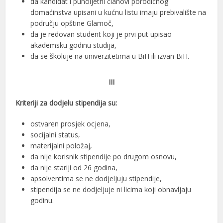
da kandidat i punoljetni članovi porodičnog
domaćinstva upisani u kućnu listu imaju prebivalište na
području opštine Glamoč,
da je redovan student koji je prvi put upisao
akademsku godinu studija,
da se školuje na univerzitetima u BiH ili izvan BiH.
III
Kriteriji za dodjelu stipendija su:
ostvaren prosjek ocjena,
socijalni status,
materijalni položaj,
da nije korisnik stipendije po drugom osnovu,
da nije stariji od 26 godina,
apsolventima se ne dodjeljuju stipendije,
stipendija se ne dodjeljuje ni licima koji obnavljaju
godinu.