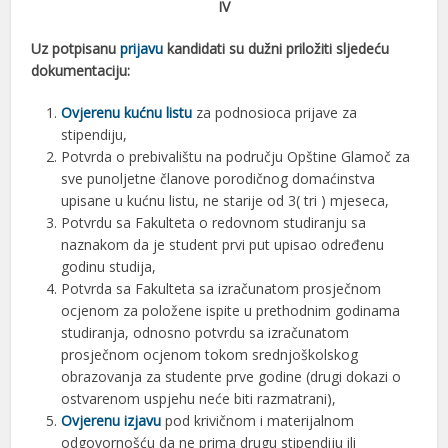
IV
Uz potpisanu
prijavu
kandidati su dužni priložiti sljedeću
dokumentaciju:
Ovjerenu kućnu listu
za podnosioca prijave za
stipendiju,
Potvrda o prebivalištu na području Opštine Glamoč za
sve punoljetne članove porodičnog domaćinstva
upisane u kućnu listu, ne starije od 3( tri ) mjeseca,
Potvrdu sa Fakulteta o redovnom studiranju sa
naznakom da je student prvi put upisao određenu
godinu studija,
Potvrda sa Fakulteta sa izračunatom prosječnom
ocjenom za položene ispite u prethodnim godinama
studiranja, odnosno potvrdu sa izračunatom
prosječnom ocjenom tokom srednjoškolskog
obrazovanja za studente prve godine (drugi dokazi o
ostvarenom uspjehu neće biti razmatrani),
Ovjerenu izjavu
pod krivičnom i materijalnom
odgovornošću da ne prima drugu stipendiju ili