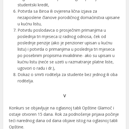
studentski kredit,
Potvrda sa Biroa ili ovjerena lična izjava za
nezaposlene članove porodičnog domaćinstva upisane
u kućnu listu,
Potvrdu poslodavca o prosječnim primanjima u
poslednja tri mjeseca iz radnog odnosa, ček od
poslednje penzije (ako je penzioner upisan u kućnu
listu) i potvrda o primanjima u poslednja tri mjeseca
po posebnim propisima invalidnine- ako su upisani u
kućnu listu (neće se uzeti u razmatranje platne liste,
ugovori o radu i dr.),
Dokaz o smrti roditelja za studente bez jednog ili oba
roditelja.
V
Konkurs se objavljuje na oglasnoj tabli Opštine Glamoč i
ostaje otvoren 15 dana. Rok za podnošenje prijava počinje
teći narednog dana od dana objave istog na oglasnoj tabli
Opštine.