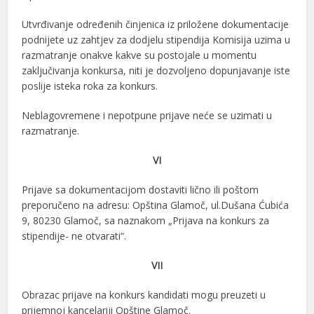
Utvrđivanje određenih činjenica iz priložene dokumentacije
podnijete uz zahtjev za dodjelu stipendija Komisija uzima u
razmatranje onakve kakve su postojale u momentu
zaključivanja konkursa, niti je dozvoljeno dopunjavanje iste
poslije isteka roka za konkurs.
Neblagovremene i nepotpune prijave neće se uzimati u
razmatranje.
VI
Prijave sa dokumentacijom dostaviti lično ili poštom
preporučeno na adresu: Opština Glamoč, ul.Dušana Ćubića
9, 80230 Glamoč, sa naznakom „Prijava na konkurs za
stipendije- ne otvarati“.
VII
Obrazac prijave na konkurs kandidati mogu preuzeti u
prijemnoj kancelariji Opštine Glamoč.