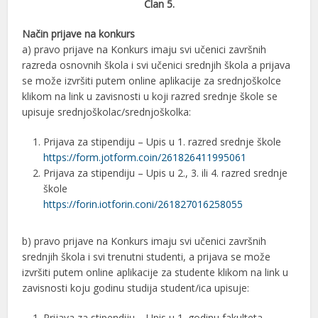
Član 5.
Način prijave na konkurs
a) pravo prijave na Konkurs imaju svi učenici završnih
razreda osnovnih škola i svi učenici srednjih škola a prijava
se može izvršiti putem online aplikacije za srednjoškolce
klikom na link u zavisnosti u koji razred srednje škole se
upisuje srednjoškolac/srednjoškolka:
Prijava za stipendiju – Upis u 1. razred srednje škole
https://form.jotform.coin/261826411995061
Prijava za stipendiju – Upis u 2., 3. ili 4. razred srednje
škole
https://forin.iotforin.coni/261827016258055
b) pravo prijave na Konkurs imaju svi učenici završnih
srednjih škola i svi trenutni studenti, a prijava se može
izvršiti putem online aplikacije za studente klikom na link u
zavisnosti koju godinu studija student/ica upisuje:
Prijava za stipendiju – Upis u 1. godinu fakulteta