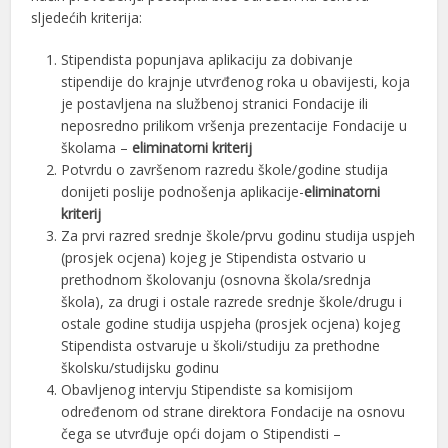
sljedećih kriterija:
Stipendista popunjava aplikaciju za dobivanje
stipendije do krajnje utvrđenog roka u obavijesti, koja
je postavljena na službenoj stranici Fondacije ili
neposredno prilikom vršenja prezentacije Fondacije u
školama –
eliminatorni kriterij
Potvrdu o završenom razredu škole/godine studija
donijeti poslije podnošenja aplikacije-
eliminatorni
kriterij
Za prvi razred srednje škole/prvu godinu studija uspjeh
(prosjek ocjena) kojeg je Stipendista ostvario u
prethodnom školovanju (osnovna škola/srednja
škola), za drugi i ostale razrede srednje škole/drugu i
ostale godine studija uspjeha (prosjek ocjena) kojeg
Stipendista ostvaruje u školi/studiju za prethodne
školsku/studijsku godinu
Obavljenog intervju Stipendiste sa komisijom
određenom od strane direktora Fondacije na osnovu
čega se utvrđuje opći dojam o Stipendisti –